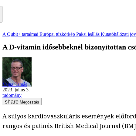
A Qubit+ tartalmai
Európai tűzkörkép
Paksi leállás
Kutatóhálózati jö
A D-vitamin idősebbeknél bizonyítottan csö
Vajna Tamás
2023. július 3.
tudomány
Megosztás
A súlyos kardiovaszkuláris események előfordu
rangos és patinás British Medical Journal (BM