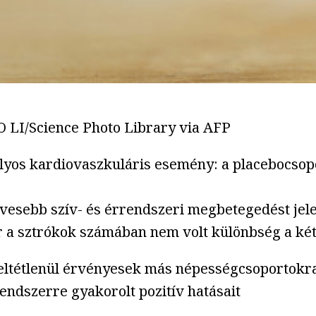
/Science Photo Library via AFP
úlyos kardiovaszkuláris esemény: a placebocsop
evesebb szív- és érrendszeri megbetegedést jel
 a sztrókok számában nem volt különbség a két 
ltétlenül érvényesek más népességcsoportokra 
rendszerre gyakorolt pozitív hatásait