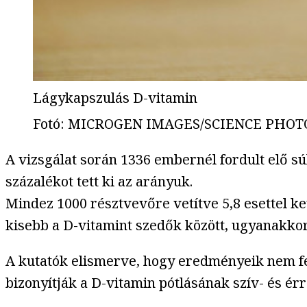
Lágykapszulás D-vitamin
Fotó
:
MICROGEN IMAGES/SCIENCE PHOTO LI
A vizsgálat során 1336 embernél fordult elő s
százalékot tett ki az arányuk.
Mindez 1000 résztvevőre vetítve 5,8 esettel k
kisebb a D-vitamint szedők között, ugyanakkor
A kutatók elismerve, hogy eredményeik nem fe
bizonyítják a D-vitamin pótlásának szív- és ér