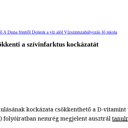
vő
A Duna föntről
Dolgok a víz alól
Vízszintszabályozás
Jó iskola
kkenti a szívinfarktus kockázatát
lásának kockázata csökkenthető a D-vitamint ta
J) folyóiratban nemrég megjelent ausztrál
tanul