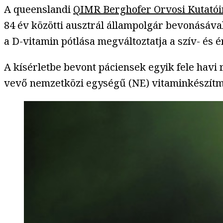
A queenslandi
QIMR Berghofer Orvosi Kutatói
84 év közötti ausztrál állampolgár bevonásáva
a D-vitamin pótlása megváltoztatja a szív- és 
A kísérletbe bevont páciensek egyik fele havi
vevő nemzetközi egységű (NE) vitaminkészítmé