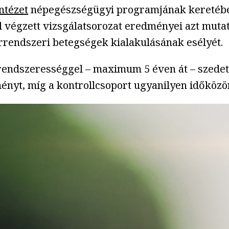
ntézet
népegészségügyi programjának keretében 
l végzett vizsgálatsorozat eredményei azt mutat
érrendszeri betegségek kialakulásának esélyét.
 rendszerességgel – maximum 5 éven át – szedet
nyt, míg a kontrollcsoport ugyanilyen időközö