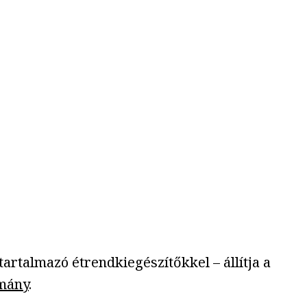
rtalmazó étrendkiegészítőkkel – állítja a
mány
.