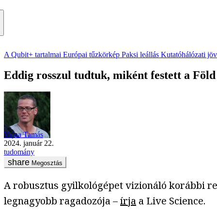
A Qubit+ tartalmai
Európai tűzkörkép
Paksi leállás
Kutatóhálózati jö
Eddig rosszul tudtuk, miként festett a Föl
Vajna Tamás
2024. január 22.
tudomány
Megosztás
A robusztus gyilkológépet vizionáló korábbi re
legnagyobb ragadozója –
írja
a Live Science.