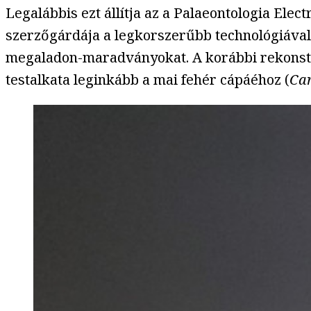
Legalábbis ezt állítja az a Palaeontologia Ele
szerzőgárdája a legkorszerűbb technológiával 
megaladon-maradványokat. A korábbi rekonstru
testalkata leginkább a mai fehér cápáéhoz (
Ca