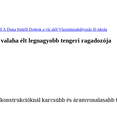
vő
A Duna föntről
Dolgok a víz alól
Vízszintszabályozás
Jó iskola
d valaha élt legnagyobb tengeri ragadozója
konstrukcióknál karcsúbb és áramvonalasabb test