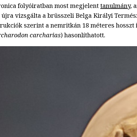
ctronica folyóiratban most megjelent
tanulmány
, 
újra vizsgálta a brüsszeli Belga Királyi Termés
kciók szerint a nemritkán 18 méteres hosszt is
rcharodon carcharias
) hasonlíthatott.