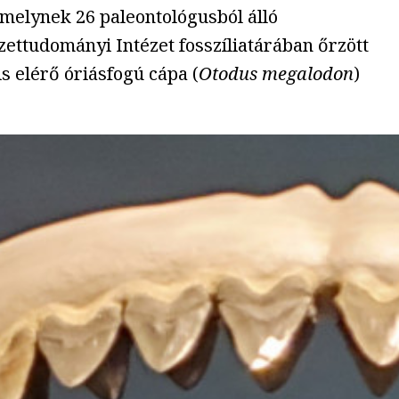
amelynek 26 paleontológusból álló
zettudományi Intézet fosszíliatárában őrzött
 elérő óriásfogú cápa (
Otodus megalodon
)