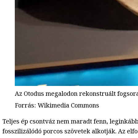
Az Otodus megalodon rekonstruált fogso
Forrás
:
Wikimedia Commons
Teljes ép csontváz nem maradt fenn, leginkább
fosszilizálódó porcos szövetek alkotják. Az elf