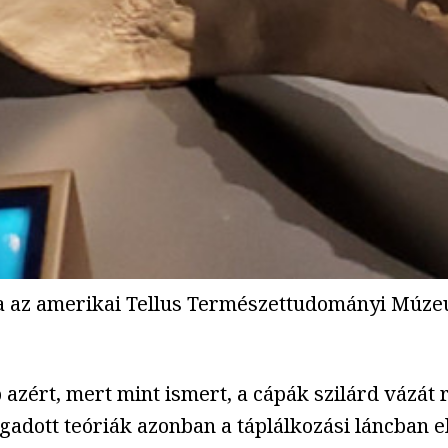
ra az amerikai Tellus Természettudományi Múz
 azért, mert mint ismert, a cápák szilárd vázát
ogadott teóriák azonban a táplálkozási láncban e