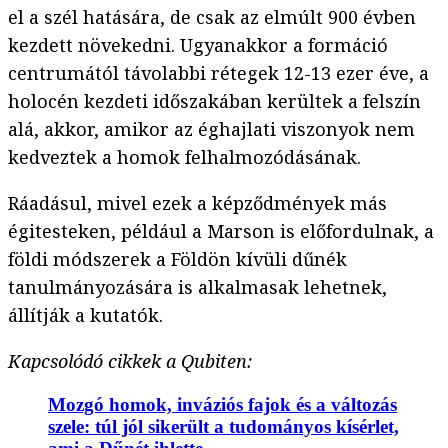
el a szél hatására, de csak az elmúlt 900 évben
kezdett növekedni. Ugyanakkor a formáció
centrumától távolabbi rétegek 12-13 ezer éve, a
holocén kezdeti időszakában kerültek a felszín
alá, akkor, amikor az éghajlati viszonyok nem
kedveztek a homok felhalmozódásának.
Ráadásul, mivel ezek a képződmények más
égitesteken, például a Marson is előfordulnak, a
földi módszerek a Földön kívüli dűnék
tanulmányozására is alkalmasak lehetnek,
állítják a kutatók.
Kapcsolódó cikkek a Qubiten:
Mozgó homok, inváziós fajok és a változás
szele: túl jól sikerült a tudományos kísérlet,