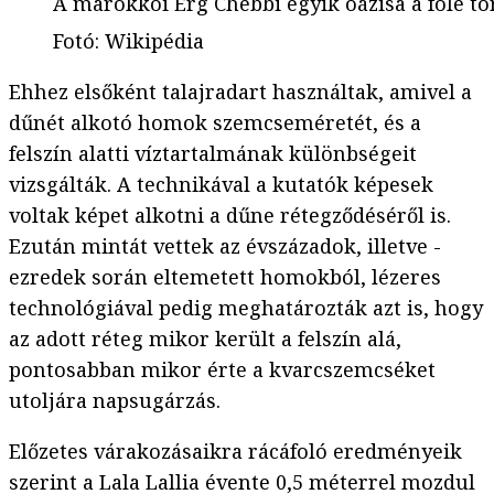
A marokkói Erg Chebbi egyik oázisa a fölé to
Fotó
:
Wikipédia
Ehhez elsőként talajradart használtak, amivel a
dűnét alkotó homok szemcseméretét, és a
felszín alatti víztartalmának különbségeit
vizsgálták. A technikával a kutatók képesek
voltak képet alkotni a dűne rétegződéséről is.
Ezután mintát vettek az évszázadok, illetve -
ezredek során eltemetett homokból, lézeres
technológiával pedig meghatározták azt is, hogy
az adott réteg mikor került a felszín alá,
pontosabban mikor érte a kvarcszemcséket
utoljára napsugárzás.
Előzetes várakozásaikra rácáfoló eredményeik
szerint a Lala Lallia évente 0,5 méterrel mozdul