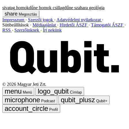
sivatag
homokdűne
homok
csillagdűne
szahara
geológia
Megosztás
Impresszum
Szerzői jogok
Adatvédelmi nyilatkozat
Sütibeállítások
Médiaajánlat
Hirdetői ÁSZF
Támogatói ÁSZF
RSS
Szerzőinknek
Írj nekünk
©
2026
Magyar Jeti Zrt.
Menü
Címlap
Podcast
Qubit+
Profil