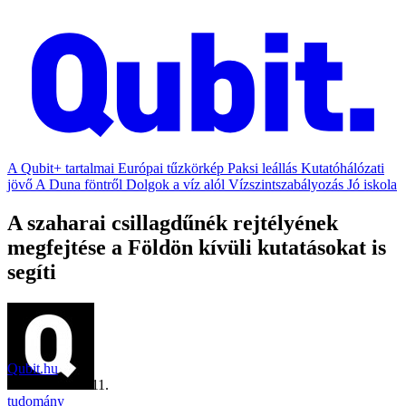
A Qubit+ tartalmai
Európai tűzkörkép
Paksi leállás
Kutatóhálózati
jövő
A Duna föntről
Dolgok a víz alól
Vízszintszabályozás
Jó iskola
A szaharai csillagdűnék rejtélyének
megfejtése a Földön kívüli kutatásokat is
segíti
Qubit.hu
2024. március 11.
tudomány