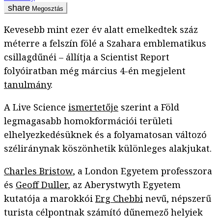
Megosztás
Kevesebb mint ezer év alatt emelkedtek száz
méterre a felszín fölé a Szahara emblematikus
csillagdűnéi – állítja a Scientist Report
folyóiratban még március 4-én megjelent
tanulmány
.
A Live Science
ismertetője
szerint a Föld
legmagasabb homokformációi területi
elhelyezkedésüknek és a folyamatosan változó
széliránynak köszönhetik különleges alakjukat.
Charles Bristow
, a London Egyetem professzora
és
Geoff Duller
, az Aberystwyth Egyetem
kutatója a marokkói
Erg Chebbi
nevű, népszerű
turista célpontnak számító dűnemező helyiek