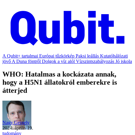
A Qubit+ tartalmai
Európai tűzkörkép
Paksi leállás
Kutatóhálózati
jövő
A Duna föntről
Dolgok a víz alól
Vízszintszabályozás
Jó iskola
WHO: Hatalmas a kockázata annak,
hogy a H5N1 állatokról emberekre is
átterjed
Nagy Gergely
2024. április 19.
tudomány