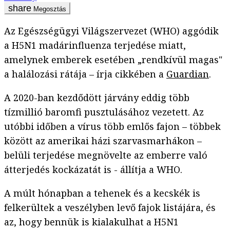
Megosztás
Az Egészségügyi Világszervezet (WHO) aggódik
a H5N1 madárinfluenza terjedése miatt,
amelynek emberek esetében „rendkívül magas"
a halálozási rátája – írja cikkében a
Guardian
.
A 2020-ban kezdődött járvány eddig több
tízmillió baromfi pusztulásához vezetett. Az
utóbbi időben a vírus több emlős fajon – többek
között az amerikai házi szarvasmarhákon –
belüli terjedése megnövelte az emberre való
átterjedés kockázatát is - állítja a WHO.
A múlt hónapban a tehenek és a kecskék is
felkerültek a veszélyben levő fajok listájára, és
az, hogy bennük is kialakulhat a H5N1