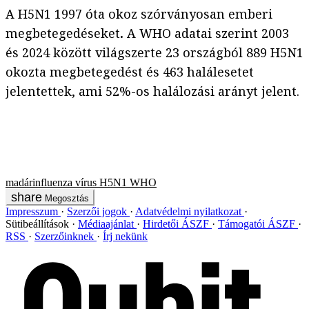
A H5N1 1997 óta okoz szórványosan emberi
megbetegedéseket
.
A WHO adatai szerint 2003
és 2024 között világszerte 23 országból 889 H5N1
okozta megbetegedést és 463 halálesetet
jelentettek, ami 52%-os halálozási arányt jelent.
madárinfluenza
vírus
H5N1
WHO
Megosztás
Impresszum
Szerzői jogok
Adatvédelmi nyilatkozat
Sütibeállítások
Médiaajánlat
Hirdetői ÁSZF
Támogatói ÁSZF
RSS
Szerzőinknek
Írj nekünk