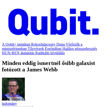
A Qubit+ tartalmai
Rekordalacsony Duna
Vízőrzők a
minisztériumban
Tűzvészek Európában
Halálos génszerkesztés
HUN-REN átalakítás
Radikális kívülállás
Minden eddig ismertnél ősibb galaxist
fotózott a James Webb
Vajna Tamás
2024. május 31.
tudomány