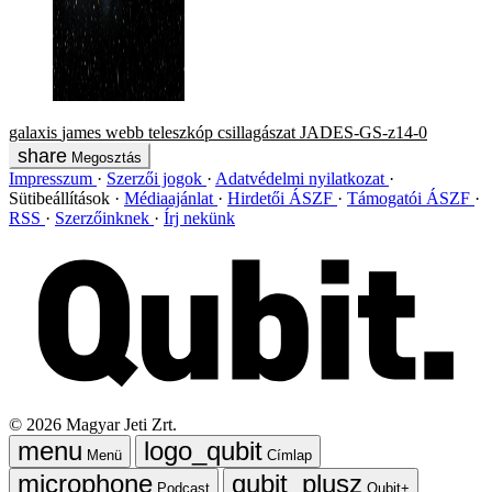
galaxis
james webb teleszkóp
csillagászat
JADES-GS-z14-0
Megosztás
Impresszum
Szerzői jogok
Adatvédelmi nyilatkozat
Sütibeállítások
Médiaajánlat
Hirdetői ÁSZF
Támogatói ÁSZF
RSS
Szerzőinknek
Írj nekünk
©
2026
Magyar Jeti Zrt.
Menü
Címlap
Podcast
Qubit+