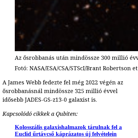
Az ősrobbanás után mindössze 300 millió évv
Fotó
:
NASA/ESA/CSA/STScI/Brant Robertson et
A James Webb fedezte fel még 2022 végén az
ősrobbanásnál mindössze 325 millió évvel
idősebb JADES-GS-z13-0 galaxist is.
Kapcsolódó cikkek a Qubiten:
Kolosszális galaxishalmazok tárulnak fel a
Euclid űrtávcső káprázatos új felvételein