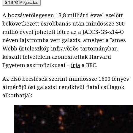
Megosztás
A hozzávetőlegesen 13,8 milliárd évvel ezelőtt
bekövetkezett ősrobbanás után mindössze 300
millió évvel jöhetett létre az a JADES-GS-z14-O
néven lajstromba vett galaxis, amelyet a James
Webb űrteleszkóp infravörös tartományban
készült felvételein azonosítottak Harvard
Egyetem asztrofizikusai –
írja
a BBC.
Az első becslések szerint mindössze 1600 fényév
átmérőjű ősi galaxist rendkívül fiatal csillagok
alkothatják.