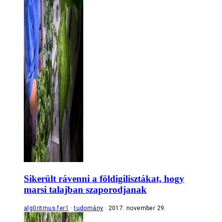
Sikerült rávenni a földigilisztákat, hogy
marsi talajban szaporodjanak
alg0ritmus fer1
tudomány
2017. november 29.