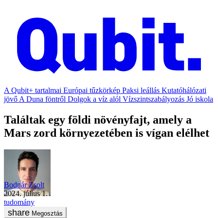
A Qubit+ tartalmai
Európai tűzkörkép
Paksi leállás
Kutatóhálózati
jövő
A Duna föntről
Dolgok a víz alól
Vízszintszabályozás
Jó iskola
Találtak egy földi növényfajt, amely a
Mars zord környezetében is vígan elélhet
Bodnár Zsolt
2024. július 1.
tudomány
Megosztás