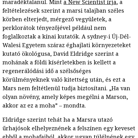
maradéktalanul. Mint
a New Scientist írja
, a
feltételezések szerint a marsi talajban széles
körben elterjedt, mérgező vegyületek, a
perklorátok tényezőjével például nem
foglalkoztak a kínai kutatók. A sydney-i Új-Dél-
Walesi Egyetem száraz éghajlati környezeteket
kutató ökológusa, David Eldridge szerint a
mohának a földi kísérletekben is kellett a
regenerálódási idő a szélsőséges
körülményeknek való kitettség után, és ezt a
Mars nem feltétlenül tudja biztosítani. „Ha van
olyan növény, amely képes megélni a Marson,
akkor az ez a moha” – mondta.
Eldridge szerint tehát ha a Marsra utazó
űrhajósok elhelyeznének a felszínen egy keveset
ebből a mohafajból, akkor ugyan túlélnének egy