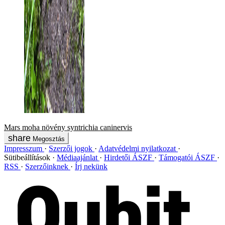
Mars
moha
növény
syntrichia caninervis
Megosztás
Impresszum
Szerzői jogok
Adatvédelmi nyilatkozat
Sütibeállítások
Médiaajánlat
Hirdetői ÁSZF
Támogatói ÁSZF
RSS
Szerzőinknek
Írj nekünk