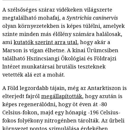
A szélsőséges száraz vidékeken világszerte
megtalálható mohafaj, a
Syntrichia caninervis
olyan környezetekben is képes túlélni, amelyek
szinte minden más élőlény számára halálosak,
ami
kutatók szerint arra utal
, hogy akár a
Marson is vígan élhetne. A kínai Ürümcsiben
található Hszincsiangi Ökológiai és Földrajzi
Intézet munkatársai brutális teszteknek
vetették alá ezt a mohát.
A Föld legzordabb tájain, még az Antarktiszon is
elterjedt fajról
megállapították
, hogy azután is
képes regenerálódni, hogy öt éven át -80
Celsius-fokon, majd egy hónapig -196 Celsius-
fokos folyékony nitrogénben tárolták. Az űrbeli
környezet pontos szimulálása érdekében