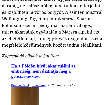
darabig, de valószínűleg nem tudnák elterjedni
és kizöldíteni a vörös bolygót. A szintén ausztrál
Wollongongi Egyetem munkatársa, Sharon
Robinson szerint pedig már az sem világos,
miért akarnánk egyáltalán a Marsra cipelni ezt
az ehetetlen fajt, ami egy kevés oxigént is csak a
megfelelő körülmények között tudna előállítani.
Kapcsolódó cikkek a Qubiten:
Ha a Földön kívül akar túlélni az
emberiség, nem úszhatja meg a
génszerkesztést
Bodnár Zsolt
tudomány
2021. augusztus 17.