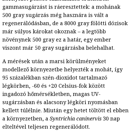
gammasugárzást is ráeresztettek: a mohának
500 gray sugárzás még hasznára is vált a
regenerálódásban, de a 8000 gray fölötti dózisok
már súlyos károkat okoznak – a legtöbb
növénynek 500 gray ez a határ, egy ember
viszont már 50 gray sugárzásba belehalhat.
A mérések után a marsi körülményeket
modellező környezetbe helyezték a mohát, így
95 százalékban szén-dioxidot tartalmazó
légkörben, -60 és +20 Celsius-fok között
ingadozó hőmérsékletben, magas UV-
sugárzásban és alacsony légköri nyomásban
kellett túlélnie. Miután egy hetet töltött el ebben
a környezetben, a
Syntrichia caninervis
30 nap
elteltével teljesen regenerálódott.