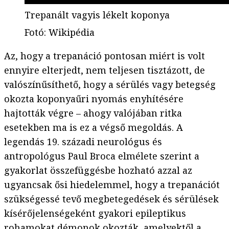
Trepanált vagyis lékelt koponya
Fotó
:
Wikipédia
Az, hogy a trepanáció pontosan miért is volt
ennyire elterjedt, nem teljesen tisztázott, de
valószínűsíthető, hogy a sérülés vagy betegség
okozta koponyaűri nyomás enyhítésére
hajtották végre – ahogy valójában ritka
esetekben ma is ez a végső megoldás. A
legendás 19. századi neurológus és
antropológus Paul Broca elmélete szerint a
gyakorlat összefüggésbe hozható azzal az
ugyancsak ősi hiedelemmel, hogy a trepanációt
szükségessé tevő megbetegedések és sérülések
kísérőjelenségeként gyakori epileptikus
rohamokat démonok okozták, amelyektől a