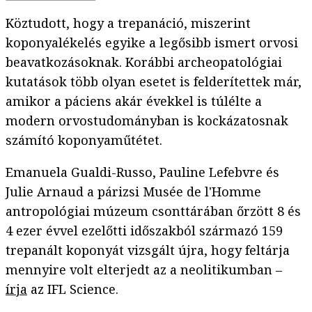
Köztudott, hogy a trepanáció, miszerint
koponyalékelés egyike a legősibb ismert orvosi
beavatkozásoknak. Korábbi archeopatológiai
kutatások több olyan esetet is felderítettek már,
amikor a páciens akár évekkel is túlélte a
modern orvostudományban is kockázatosnak
számító koponyaműtétet.
Emanuela Gualdi-Russo, Pauline Lefebvre és
Julie Arnaud a párizsi Musée de l'Homme
antropológiai múzeum csonttárában őrzött 8 és
4 ezer évvel ezelőtti időszakból származó 159
trepanált koponyát vizsgált újra, hogy feltárja
mennyire volt elterjedt az a neolitikumban –
írja
az IFL Science.