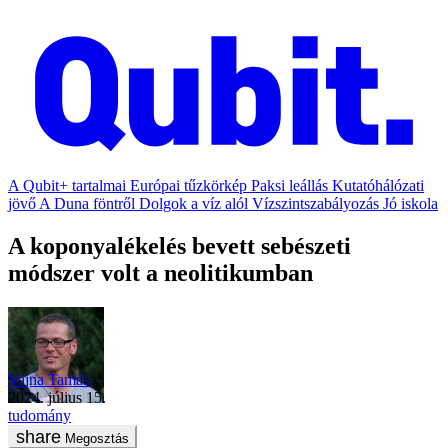
A Qubit+ tartalmai
Európai tűzkörkép
Paksi leállás
Kutatóhálózati
jövő
A Duna föntről
Dolgok a víz alól
Vízszintszabályozás
Jó iskola
A koponyalékelés bevett sebészeti
módszer volt a neolitikumban
Vajna Tamás
2024. július 15.
tudomány
Megosztás