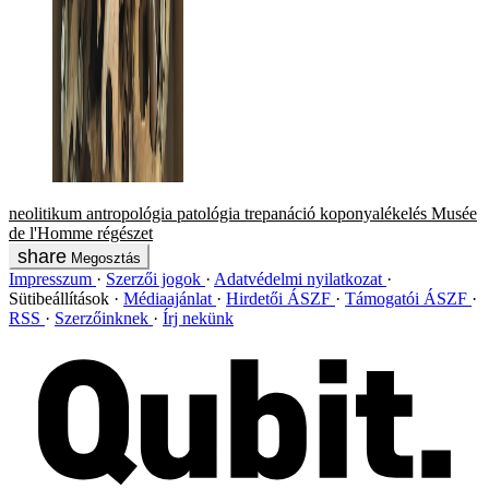
neolitikum
antropológia
patológia
trepanáció
koponyalékelés
Musée
de l'Homme
régészet
Megosztás
Impresszum
Szerzői jogok
Adatvédelmi nyilatkozat
Sütibeállítások
Médiaajánlat
Hirdetői ÁSZF
Támogatói ÁSZF
RSS
Szerzőinknek
Írj nekünk