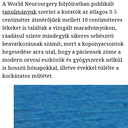
A World Neurosrgery folyóiratban publikált
tanulmányuk
szerint a kutatók az átlagos 3-5
centiméter átmérőjűek mellett 10 centiméteres
lékeket is találtak a vizsgált maradványokon,
ráadásul szinte mindegyik sikeres sebészeti
beavatkozásnak számít, mert a koponyacsontok
hegesedése arra utal, hogy a páciensek zöme a
modern orvosi eszközök és gyógyszerek nélkül
is hosszú hónapokkal, illetve évekkel túlélte a
kockázatos műtétet.