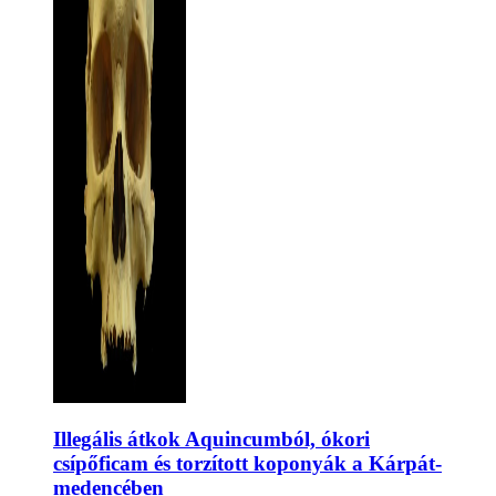
Illegális átkok Aquincumból, ókori
csípőficam és torzított koponyák a Kárpát-
medencében