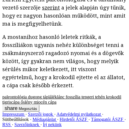
vezető szerzője
szerint
a jelek alapján úgy tűnik,
hogy ez nagyon hasonlóan működött, mint amit
ma is megfigyelhetünk.
A mostanihoz hasonló leletek ritkák, a
fosszíliákon ugyanis nehéz különbséget tenni a
zsákmányszerző ragadozó nyomai és a dögevők
között, így gyakran nem világos, hogy melyik
sérülés mikor keletkezett, itt viszont
egyértelmű, hogy a krokodil ejtette el az állatot,
a cápa csak később érkezett.
paleontológia
dugong
tápláléklánc
fosszília
tengeri tehén
krokodil
tigriscápa
őslény
miocén
cápa
Megosztás
Impresszum
Szerzői jogok
Adatvédelmi nyilatkozat
Sütibeállítások
Médiaajánlat
Hirdetői ÁSZF
Támogatói ÁSZF
RSS
Szerzőinknek
Írj nekünk