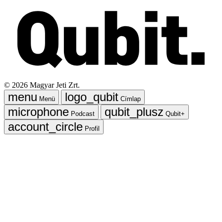
©
2026
Magyar Jeti Zrt.
Menü
Címlap
Podcast
Qubit+
Profil