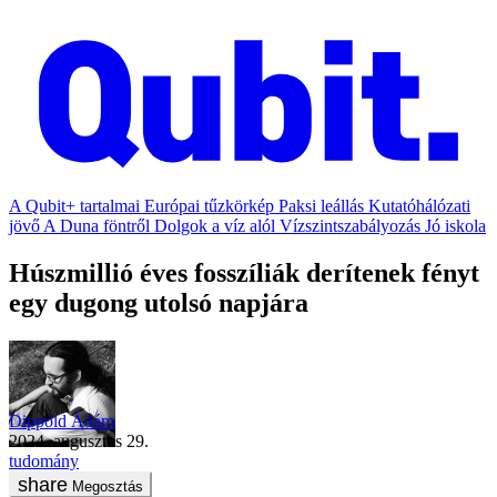
A Qubit+ tartalmai
Európai tűzkörkép
Paksi leállás
Kutatóhálózati
jövő
A Duna föntről
Dolgok a víz alól
Vízszintszabályozás
Jó iskola
Húszmillió éves fosszíliák derítenek fényt
egy dugong utolsó napjára
Dippold Ádám
2024. augusztus 29.
tudomány
Megosztás