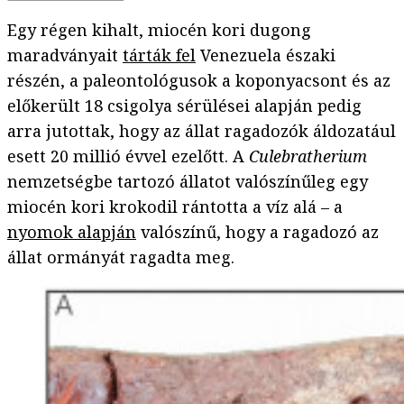
Egy régen kihalt, miocén kori dugong
maradványait
tárták fel
Venezuela északi
részén, a paleontológusok a koponyacsont és az
előkerült 18 csigolya sérülései alapján pedig
arra jutottak, hogy az állat ragadozók áldozatául
esett 20 millió évvel ezelőtt. A
Culebratherium
nemzetségbe tartozó állatot valószínűleg egy
miocén kori krokodil rántotta a víz alá – a
nyomok alapján
valószínű, hogy a ragadozó az
állat ormányát ragadta meg.