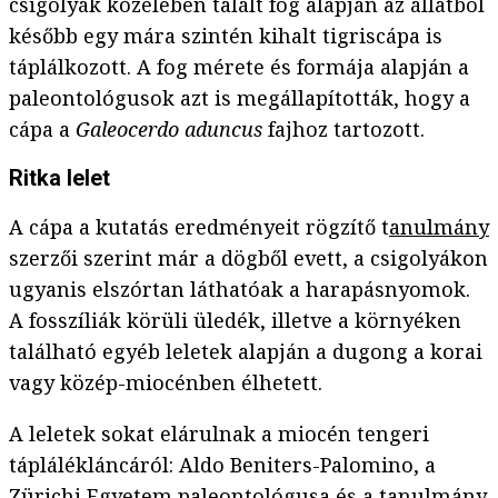
csigolyák közelében talált fog alapján az állatból
később egy mára szintén kihalt tigriscápa is
táplálkozott. A fog mérete és formája alapján a
paleontológusok azt is megállapították, hogy a
cápa a
Galeocerdo aduncus
fajhoz tartozott.
Ritka lelet
A cápa a kutatás eredményeit rögzítő t
anulmány
szerzői szerint már a dögből evett, a csigolyákon
ugyanis elszórtan láthatóak a harapásnyomok.
A fosszíliák körüli üledék, illetve a környéken
található egyéb leletek alapján a dugong a korai
vagy közép-miocénben élhetett.
A leletek sokat elárulnak a miocén tengeri
táplálékláncáról: Aldo Beniters-Palomino, a
Zürichi Egyetem paleontológusa és a tanulmány