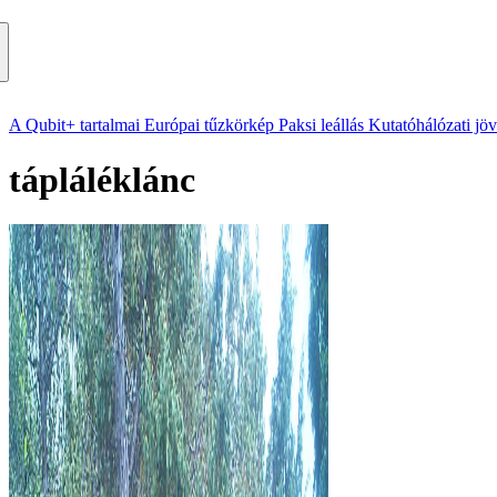
A Qubit+ tartalmai
Európai tűzkörkép
Paksi leállás
Kutatóhálózati jö
tápláléklánc