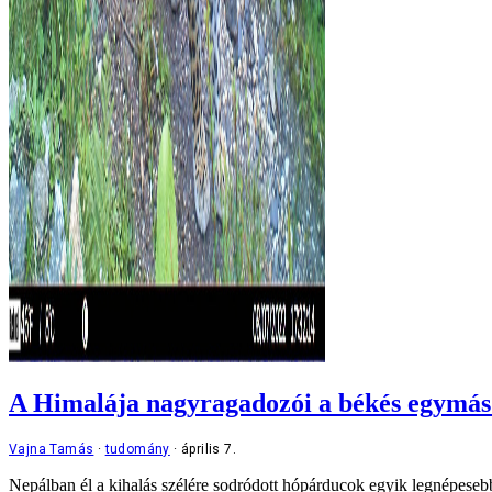
A Himalája nagyragadozói a békés egymás 
Vajna Tamás
tudomány
április 7.
Nepálban él a kihalás szélére sodródott hópárducok egyik legnépeseb