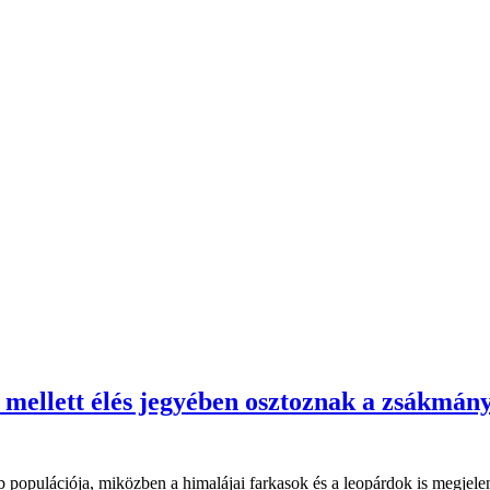
mellett élés jegyében osztoznak a zsákmán
b populációja, miközben a himalájai farkasok és a leopárdok is megje