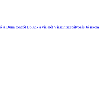
vő
A Duna föntről
Dolgok a víz alól
Vízszintszabályozás
Jó iskola