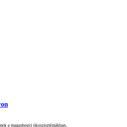
yon
lentek a magashegyi ökoszisztémákban.