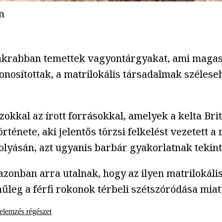
n
akrabban temettek vagyontárgyakat, ami magasab
onosítottak, a matrilokális társadalmak szélese
kal az írott forrásokkal, amelyek a kelta Bri
örténete, aki jelentős törzsi felkelést vezetett 
olyásán, azt ugyanis barbár gyakorlatnak tekin
azonban arra utalnak, hogy az ilyen matrilokáli
űleg a férfi rokonok térbeli szétszóródása miatt
elemzés
régészet