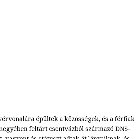
 vérvonalára épültek a közösségek, és a férfiak
et megyében feltárt csontvázból származó DNS-
, vagyont és státuszt adtak át lányaiknak, és