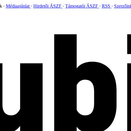
ok
Médiaajánlat
Hirdetői ÁSZF
Támogatói ÁSZF
RSS
Szerzői