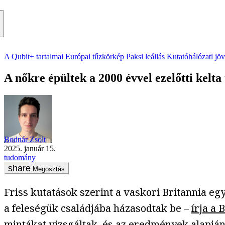
A Qubit+ tartalmai
Európai tűzkörkép
Paksi leállás
Kutatóhálózati jö
A nőkre épültek a 2000 évvel ezelőtti kelt
Bodnár Zsolt
2025. január 15.
tudomány
Megosztás
Friss kutatások szerint a vaskori Britannia eg
a feleségük családjába házasodtak be –
írja a 
mintákat vizsgáltak, és az eredmények alapján 