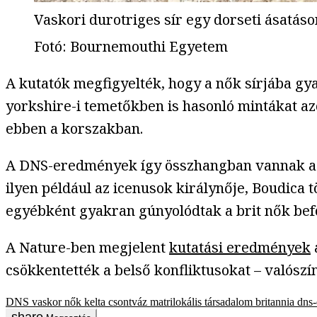
Vaskori durotriges sír egy dorseti ásatáso
Fotó
:
Bournemouthi Egyetem
A kutatók megfigyelték, hogy a nők sírjába gy
yorkshire-i temetőkben is hasonló mintákat az
ebben a korszakban.
A DNS-eredmények így összhangban vannak azok
ilyen például az icenusok királynője, Boudica t
egyébként gyakran gúnyolódtak a brit nők bef
A Nature-ben megjelent
kutatási eredmények
csökkentették a belső konfliktusokat – valószín
DNS
vaskor
nők
kelta
csontváz
matrilokális társadalom
britannia
dns-