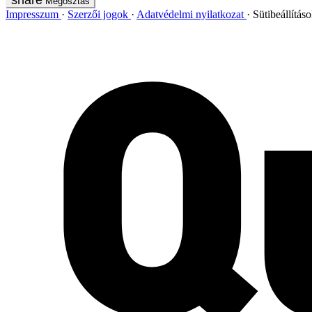
Megosztás
Impresszum
Szerzői jogok
Adatvédelmi nyilatkozat
Sütibeállítás