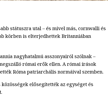
b státuszra utal – és mivel más, cornwalli és
bb körben is elterjedhettek Britanniában
tannia nagyhatalmú asszonyairól szólnak –
a megszálló római erők ellen. A római írások
tették Róma patriarchális normáival szemben.
s közösségek elősegítették az egységet és
.