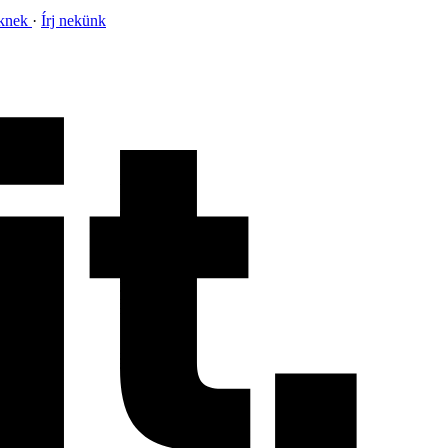
nknek
Írj nekünk