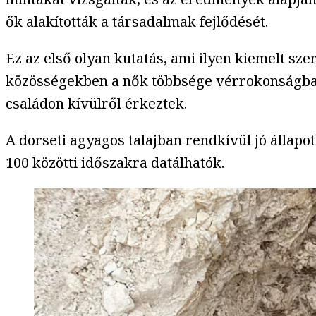
ők alakították a társadalmak fejlődését.
Ez az első olyan kutatás, ami ilyen kiemelt sz
közösségekben a nők többsége vérrokonságban á
családon kívülről érkeztek.
A dorseti agyagos talajban rendkívül jó állapot
100 közötti időszakra datálhatók.