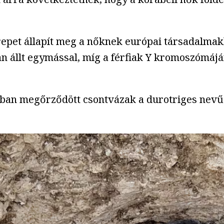
erepet állapít meg a nőknek európai társadalmak
llt egymással, míg a férfiak Y kromoszómájána
ban megőrződött csontvázak a durotriges nevű kelt