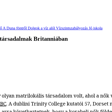
vő
A Duna föntről
Dolgok a víz alól
Vízszintszabályozás
Jó iskola
a társadalmak Britanniában
y olyan matrilokális társadalom volt, ahol a nők
BBC
. A dublini Trinity College kutatói 57, Dors
arra következtetnek, hogy a korabeli nők földet