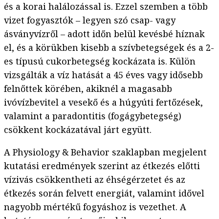
és a korai halálozással is. Ezzel szemben a több
vizet fogyasztók – legyen szó csap- vagy
ásványvízről – adott időn belül kevésbé híznak
el, és a körükben kisebb a szívbetegségek és a 2-
es típusú cukorbetegség kockázata is. Külön
vizsgálták a víz hatását a 45 éves vagy idősebb
felnőttek körében, akiknél a magasabb
ivóvízbevitel a vesekő és a húgyúti fertőzések,
valamint a paradontitis (fogágybetegség)
csökkent kockázatával járt együtt.
A Physiology & Behavior szaklapban megjelent
kutatási eredmények szerint az étkezés előtti
vízivás csökkentheti az éhségérzetet és az
étkezés során felvett energiát, valamint idővel
nagyobb mértékű fogyáshoz is vezethet. A