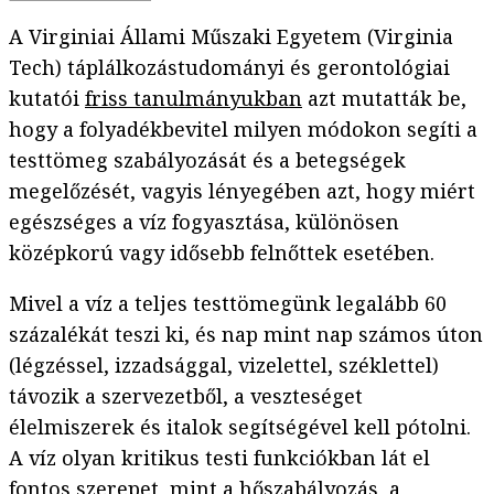
A Virginiai Állami Műszaki Egyetem (Virginia
Tech) táplálkozástudományi és gerontológiai
kutatói
friss tanulmányukban
azt mutatták be,
hogy a folyadékbevitel milyen módokon segíti a
testtömeg szabályozását és a betegségek
megelőzését, vagyis lényegében azt, hogy miért
egészséges a víz fogyasztása, különösen
középkorú vagy idősebb felnőttek esetében.
Mivel a víz a teljes testtömegünk legalább 60
százalékát teszi ki, és nap mint nap számos úton
(légzéssel, izzadsággal, vizelettel, széklettel)
távozik a szervezetből, a veszteséget
élelmiszerek és italok segítségével kell pótolni.
A víz olyan kritikus testi funkciókban lát el
fontos szerepet, mint a hőszabályozás, a