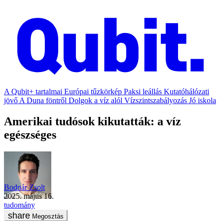
A Qubit+ tartalmai
Európai tűzkörkép
Paksi leállás
Kutatóhálózati
jövő
A Duna föntről
Dolgok a víz alól
Vízszintszabályozás
Jó iskola
Amerikai tudósok kikutatták: a víz
egészséges
Bodnár Zsolt
2025. május 16.
tudomány
Megosztás