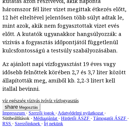
kutatás azon résztvevői, akik naponta
háromszor fél liter vizet megittak étkezés előtt,
12 hét elteltével jelentősen több súlyt adtak le,
mint azok, akik nem fogyasztottak vizet evés
előtt. A kutatók ugyanakkor hangsúlyozzák: a
vízivás a fogyasztás időpontjától függetlenül
kulcsfontosságú a testsúly szabályozásában.
Az ajánlott napi vízfogyasztást 19 éves vagy
idősebb felnőttek körében 2,7 és 3,7 liter között
állapították meg, amiből kb. 2,2-3 litert kell
itallal bevinni.
víz
egészség
vízivás
ivóvíz
vízfogyasztás
Megosztás
Impresszum
Szerzői jogok
Adatvédelmi nyilatkozat
Sütibeállítások
Médiaajánlat
Hirdetői ÁSZF
Támogatói ÁSZF
RSS
Szerzőinknek
Írj nekünk