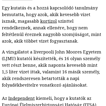
Egy kutatás és a hozzá kapcsolódó tanulmány
bemutatta, hogy azok, akik kevesebb vizet
isznak, magasabb
kortizol
szinttel
rendelkeznek, annak ellenére, hogy nem
feltétlenül éreznek nagyobb szomjúságot, mint
azok, akik többet vizet fogyasztanak.
A vizsgálatot a liverpooli John Moores Egyetem
(LJMU) kutatói készítették, és 16 olyan személy
vett részt benne, akik naponta kevesebb mint
1,5 liter vizet ittak, valamint 16 másik személy,
akik rendszeresen betartották a napi
folyadékbevitelre vonatkozó ajánlásokat.
Az
Independent
kiemeli, hogy a kutatók az
Európai Élelmiszerbiztonsági Hatóság (EFSA)