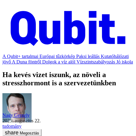
A Qubit+ tartalmai
Európai tűzkörkép
Paksi leállás
Kutatóhálózati
jövő
A Duna föntről
Dolgok a víz alól
Vízszintszabályozás
Jó iskola
Ha kevés vizet iszunk, az növeli a
stresszhormont is a szervezetünkben
Nagy Gergely
2025. augusztus 22.
tudomány
Megosztás