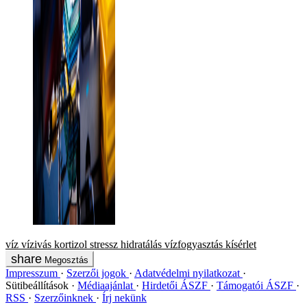
víz
vízivás
kortizol
stressz
hidratálás
vízfogyasztás
kísérlet
Megosztás
Impresszum
Szerzői jogok
Adatvédelmi nyilatkozat
Sütibeállítások
Médiaajánlat
Hirdetői ÁSZF
Támogatói ÁSZF
RSS
Szerzőinknek
Írj nekünk