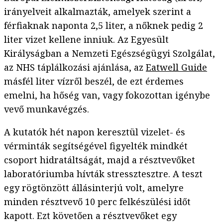
irányelveit alkalmazták, amelyek szerint a
férfiaknak naponta 2,5 liter, a nőknek pedig 2
liter vizet kellene inniuk. Az Egyesült
Királyságban a Nemzeti Egészségügyi Szolgálat,
az NHS táplálkozási ajánlása, az
Eatwell Guide
másfél liter vízről beszél, de ezt érdemes
emelni, ha hőség van, vagy fokozottan igénybe
vevő munkavégzés.
A kutatók hét napon keresztül vizelet- és
vérminták segítségével figyelték mindkét
csoport hidratáltságát, majd a résztvevőket
laboratóriumba hívták stressztesztre. A teszt
egy rögtönzött állásinterjú volt, amelyre
minden résztvevő 10 perc felkészülési időt
kapott. Ezt követően a résztvevőket egy