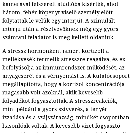
kamerával felszerelt stúdióba kísérték, ahol
három, fehér köpenyt viselő személy előtt
folytattak le velük egy interjút. A szimulált
interjú után a résztvevőknek még egy gyors
számtani feladatot is meg kellett oldaniuk.
A stressz hormonként ismert kortizolt a
mellékvesék termelik stresszre reagálva, és ez
befolyásolja az immunrendszer működését, az
anyagcserét és a vérnyomást is. A kutatócsoport
megállapította, hogy a kortizol koncentrációja
magasabb volt azoknál, akik kevesebb
folyadékot fogyasztottak. A stresszreakciók,
mint például a gyors szívverés, a tenyér
izzadása és a szájszárazság, mindkét csoportban
hasonlóak voltak. A kevesebb vizet fogyasztó