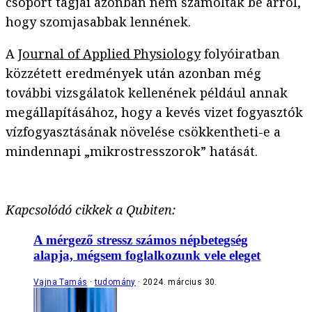
csoport tagjai azonban nem számoltak be arról,
hogy szomjasabbak lennének.
A
Journal of Applied Physiology
folyóiratban
közzétett eredmények után azonban még
további vizsgálatok kellenének például annak
megállapításához, hogy a kevés vizet fogyasztók
vízfogyasztásának növelése csökkentheti-e a
mindennapi „mikrostresszorok” hatását.
Kapcsolódó cikkek a Qubiten:
A mérgező stressz számos népbetegség
alapja, mégsem foglalkozunk vele eleget
Vajna Tamás
tudomány
2024. március 30.