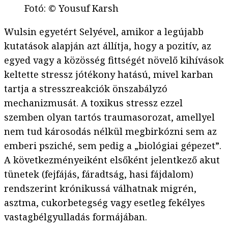
Fotó
:
© Yousuf Karsh
Wulsin egyetért Selyével, amikor a legújabb
kutatások alapján azt állítja, hogy a pozitív, az
egyed vagy a közösség fittségét növelő kihívások
keltette stressz jótékony hatású, mivel karban
tartja a stresszreakciók önszabályzó
mechanizmusát. A toxikus stressz ezzel
szemben olyan tartós traumasorozat, amellyel
nem tud károsodás nélkül megbirkózni sem az
emberi psziché, sem pedig a „biológiai gépezet”.
A következményeiként elsőként jelentkező akut
tünetek (fejfájás, fáradtság, hasi fájdalom)
rendszerint krónikussá válhatnak migrén,
asztma, cukorbetegség vagy esetleg fekélyes
vastagbélgyulladás formájában.