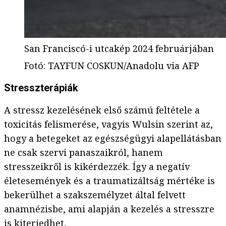
San Franciscó-i utcakép 2024 februárjában
Fotó
:
TAYFUN COSKUN/Anadolu via AFP
Stresszterápiák
A stressz kezelésének első számú feltétele a
toxicitás felismerése, vagyis Wulsin szerint az,
hogy a betegeket az egészségügyi alapellátásban
ne csak szervi panaszaikról, hanem
stresszeikről is kikérdezzék. Így a negatív
életesemények és a traumatizáltság mértéke is
bekerülhet a szakszemélyzet által felvett
anamnézisbe, ami alapján a kezelés a stresszre
is kiterjedhet.