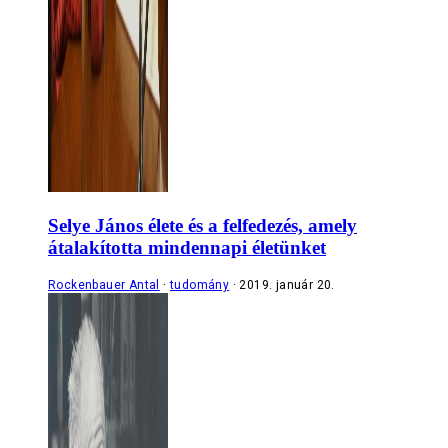
Selye János élete és a felfedezés, amely
átalakította mindennapi életünket
Rockenbauer Antal
tudomány
2019. január 20.