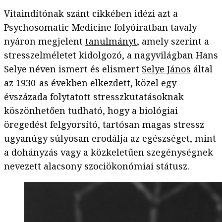
Vitaindítónak szánt cikkében idézi azt a
Psychosomatic Medicine folyóiratban tavaly
nyáron megjelent
tanulmányt
, amely szerint a
stresszelméletet kidolgozó, a nagyvilágban Hans
Selye néven ismert és elismert
Selye János
által
az 1930-as években elkezdett, közel egy
évszázada folytatott stresszkutatásoknak
köszönhetően tudható, hogy a biológiai
öregedést felgyorsító, tartósan magas stressz
ugyanúgy súlyosan erodálja az egészséget, mint
a dohányzás vagy a közkeletűen szegénységnek
nevezett alacsony szociökonómiai státusz.