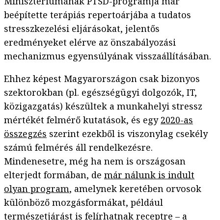
Minisztériumának PTSD-programja már
beépítette terápiás repertoárjába a tudatos
stresszkezelési eljárásokat, jelentős
eredményeket elérve az önszabályozási
mechanizmus egyensúlyának visszaállításában.
Ehhez képest Magyarországon csak bizonyos
szektorokban (pl. egészségügyi dolgozók, IT,
közigazgatás) készültek a munkahelyi stressz
mértékét felmérő kutatások, és egy
2020-as
összegzés
szerint ezekből is viszonylag csekély
számú felmérés áll rendelkezésre.
Mindenesetre, még ha nem is országosan
elterjedt formában, de
már nálunk is indult
olyan program
, amelynek keretében orvosok
különböző mozgásformákat, például
természetjárást is felírhatnak receptre – a