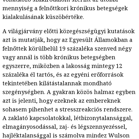
mennyiség a felnőttkori krónikus betegségek
kialakulásának küszöbértéke.
A világjárvány előtti közegészségügyi kutatások
azt is mutatják, hogy az Egyesült Államokban a
felnőttek körülbelül 19 százaléka szenved négy
vagy annál is több krónikus betegségben
egyszerre, miközben a lakosság mintegy 12
százaléka él tartós, és az egyéni erőforrások
tekintetében kilátástalannak mondható
szegénységben. A gyakran közös halmaz egyben
azt is jelenti, hogy ezeknek az embereknek
sohasem pihenhet a stresszreakciós rendszere.
A zaklató kapcsolatokkal, létbizonytalansággal,
elmagányosodással, zaj- és légszennyezéssel,
hajléktalansággal is számolva mindez Wulson