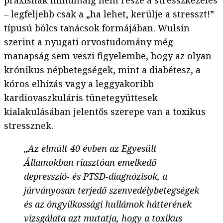
praxisnak mindmáig nem része a stresszkezelés
– legfeljebb csak a „ha lehet, kerülje a stresszt!”
típusú bölcs tanácsok formájában. Wulsin
szerint a nyugati orvostudomány még
manapság sem veszi figyelembe, hogy az olyan
krónikus népbetegségek, mint a diabétesz, a
kóros elhízás vagy a leggyakoribb
kardiovaszkuláris tünetegyüttesek
kialakulásában jelentős szerepe van a toxikus
stressznek.
„Az elmúlt 40 évben az Egyesült
Államokban riasztóan emelkedő
depresszió- és PTSD-diagnózisok, a
járványosan terjedő szenvedélybetegségek
és az öngyilkossági hullámok hátterének
vizsgálata azt mutatja, hogy a toxikus