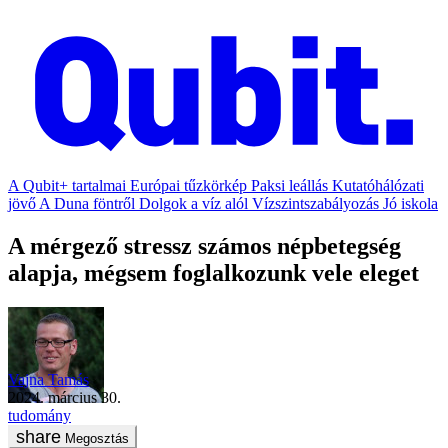
A Qubit+ tartalmai
Európai tűzkörkép
Paksi leállás
Kutatóhálózati
jövő
A Duna föntről
Dolgok a víz alól
Vízszintszabályozás
Jó iskola
A mérgező stressz számos népbetegség
alapja, mégsem foglalkozunk vele eleget
Vajna Tamás
2024. március 30.
tudomány
Megosztás