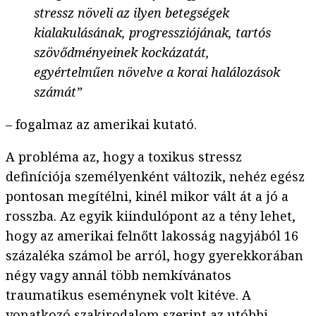
stressz növeli az ilyen betegségek
kialakulásának, progressziójának, tartós
szövődményeinek kockázatát,
egyértelműen növelve a korai halálozások
számát”
– fogalmaz az amerikai kutató.
A probléma az, hogy a toxikus stressz
definíciója személyenként változik, nehéz egész
pontosan megítélni, kinél mikor vált át a jó a
rosszba. Az egyik kiindulópont az a tény lehet,
hogy az amerikai felnőtt lakosság nagyjából 16
százaléka számol be arról, hogy gyerekkorában
négy vagy annál több nemkívánatos
traumatikus eseménynek volt kitéve. A
vonatkozó szakirodalom szerint az utóbbi