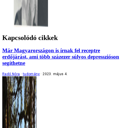
Kapcsolódó cikkek
Már Magyarországon is írnak fel receptre
erdőjárást, ami több százezer súlyos depresszióson
segíthetne
Radó Nóra
tudomány
2023. május 4.