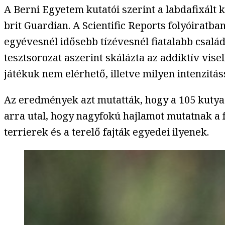
A Berni Egyetem kutatói szerint a labdafixál
brit Guardian. A Scientific Reports folyóiratb
egyévesnél idősebb tízévesnél fiatalabb család
tesztsorozat aszerint skálázta az addiktív vi
játékuk nem elérhető, illetve milyen intenzitá
Az eredmények azt mutatták, hogy a 105 kutya
arra utal, hogy nagyfokú hajlamot mutatnak a
terrierek és a terelő fajták egyedei ilyenek.