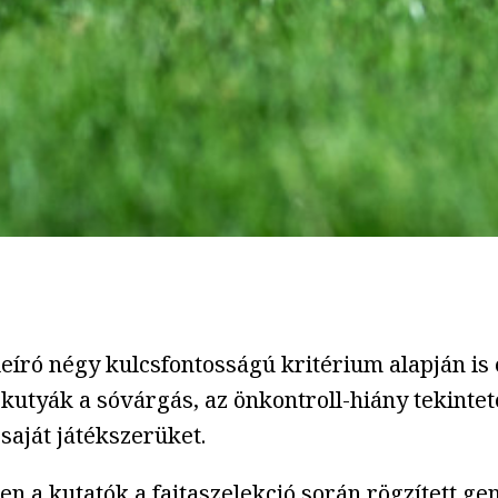
eíró négy kulcsfontosságú kritérium alapján is
 kutyák a sóvárgás, az önkontroll-hiány tekint
aját játékszerüket.
n a kutatók a fajtaszelekció során rögzített gen