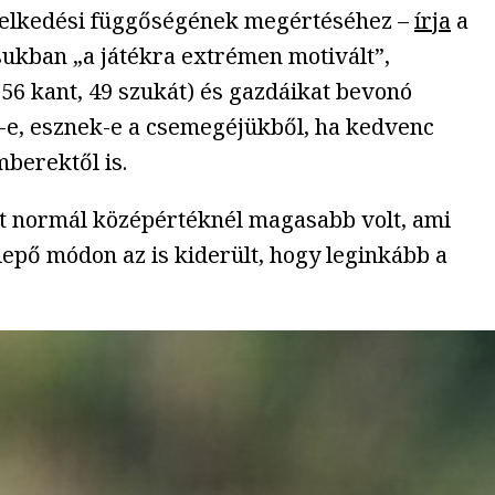
viselkedési függőségének megértéséhez –
írja
a
sukban „a játékra extrémen motivált”,
 56 kant, 49 szukát) és gazdáikat bevonó
k-e, esznek-e a csemegéjükből, ha kedvenc
mberektől is.
t normál középértéknél magasabb volt, ami
epő módon az is kiderült, hogy leginkább a