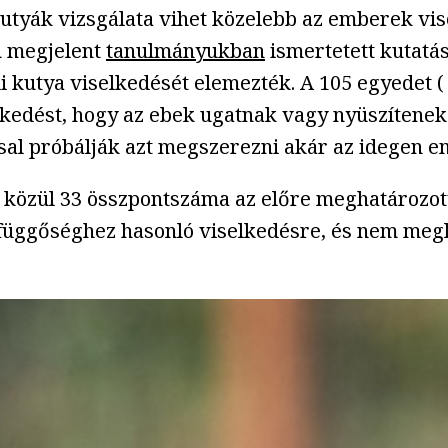
t kutyák vizsgálata vihet közelebb az emberek 
an megjelent
tanulmányukban
ismertetett kutatá
i kutya viselkedését elemezték. A 105 egyedet (
selkedést, hogy az ebek ugatnak vagy nyüszítene
ssal próbálják azt megszerezni akár az idegen e
 közül 33 összpontszáma az előre meghatározot
 függőséghez hasonló viselkedésre, és nem megl