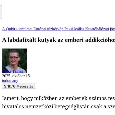
A Qubit+ tartalmai
Európai tűzkörkép
Paksi leállás
Kutatóhálózati jö
A labdafixált kutyák az emberi addikcióho
Vajna Tamás
2025. október 15.
tudomány
Megosztás
Ismert, hogy miközben az emberek számos tev
hivatalos nemzetközi betegséglistán csak a sz