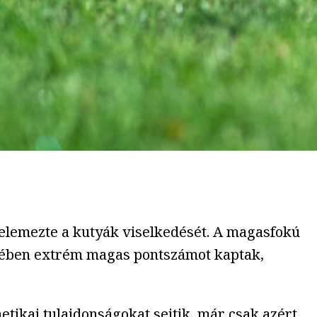
 elemezte a kutyák viselkedését. A magasfokú
etében extrém magas pontszámot kaptak,
etikai tulajdonságokat sejtik, már csak azért