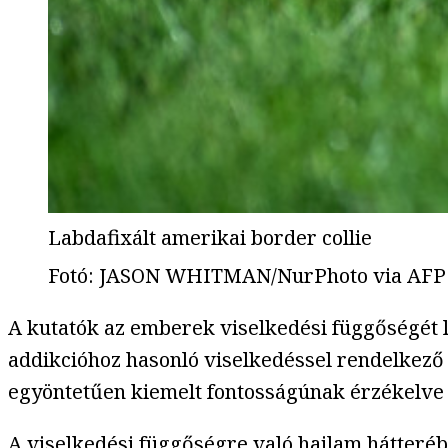
Labdafixált amerikai border collie
Fotó
:
JASON WHITMAN/NurPhoto via AFP
A kutatók az emberek viselkedési függőségét l
addikcióhoz hasonló viselkedéssel rendelkező
egyöntetűen kiemelt fontosságúnak érzékelve s
A viselkedési függőségre való hajlam hátterébe