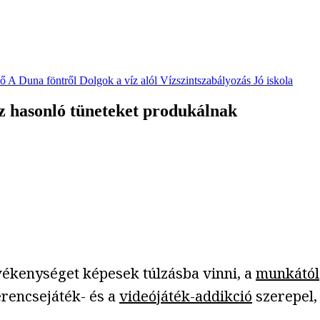
vő
A Duna föntről
Dolgok a víz alól
Vízszintszabályozás
Jó iskola
z hasonló tüneteket produkálnak
ékenységet képesek túlzásba vinni, a
munkától
erencsejáték- és a
videójáték-addikció
szerepel,