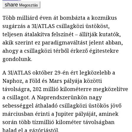
Megosztás
Több milliárd éven át bombázta a kozmikus
sugárzás a 3I/ATLAS csillagközi üstököst,
teljesen átalakítva felszínét – állítják kutatók,
akik szerint ez paradigmaváltást jelent abban,
ahogy a csillagközi térből érkező égitestekre
gondolunk.
A 3I/ATLAS október 29-én ért legközelebb a
Naphoz, a Föld és Mars pályája közötti
távolságra, 202 millió kilométerre megközelítve
a csillagot. A Naprendszerünkön nagy
sebességgel áthaladó csillagközi üstökös jövő
márciusban érinti a Jupiter pályáját, aminek
során több tízmillió kilométer távolságban
halad el a gázóriástól.