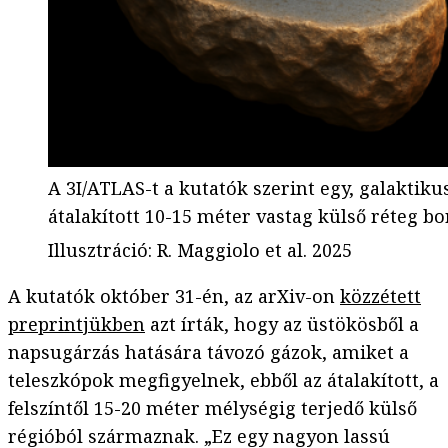
A 3I/ATLAS-t a kutatók szerint egy, galaktiku
átalakított 10-15 méter vastag külső réteg bo
Illusztráció
:
R. Maggiolo et al. 2025
A kutatók október 31-én, az arXiv-on
közzétett
preprintjükben
azt írták, hogy az üstökösből a
napsugárzás hatására távozó gázok, amiket a
teleszkópok megfigyelnek, ebből az átalakított, a
felszíntől 15-20 méter mélységig terjedő külső
régióból származnak. „Ez egy nagyon lassú