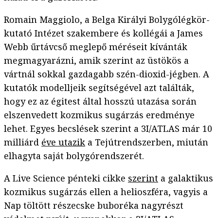
Romain Maggiolo, a Belga Királyi Bolygólégkör-
kutató Intézet szakembere és kollégái a James
Webb űrtávcső meglepő méréseit kívánták
megmagyarázni, amik szerint az üstökös a
vártnál sokkal gazdagabb szén-dioxid-jégben. A
kutatók modelljeik segítségével azt találták,
hogy ez az égitest által hosszú utazása során
elszenvedett kozmikus sugárzás eredménye
lehet. Egyes becslések szerint a 3I/ATLAS már 10
milliárd
éve utazik
a Tejútrendszerben, miután
elhagyta saját bolygórendszerét.
A Live Science pénteki cikke
szerint
a galaktikus
kozmikus sugárzás ellen a helioszféra, vagyis a
Nap töltött részecske buboréka nagyrészt