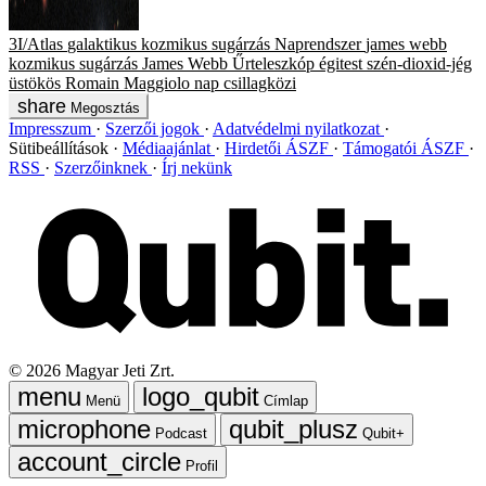
3I/Atlas
galaktikus kozmikus sugárzás
Naprendszer
james webb
kozmikus sugárzás
James Webb Űrteleszkóp
égitest
szén-dioxid-jég
üstökös
Romain Maggiolo
nap
csillagközi
Megosztás
Impresszum
Szerzői jogok
Adatvédelmi nyilatkozat
Sütibeállítások
Médiaajánlat
Hirdetői ÁSZF
Támogatói ÁSZF
RSS
Szerzőinknek
Írj nekünk
©
2026
Magyar Jeti Zrt.
Menü
Címlap
Podcast
Qubit+
Profil