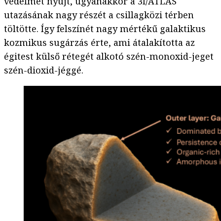
védelmet nyújt, ugyanakkor a 3I/ATLAS
utazásának nagy részét a csillagközi térben
töltötte. Így felszínét nagy mértékű galaktikus
kozmikus sugárzás érte, ami átalakította az
égitest külső rétegét alkotó szén-monoxid-jeget
szén-dioxid-jéggé.