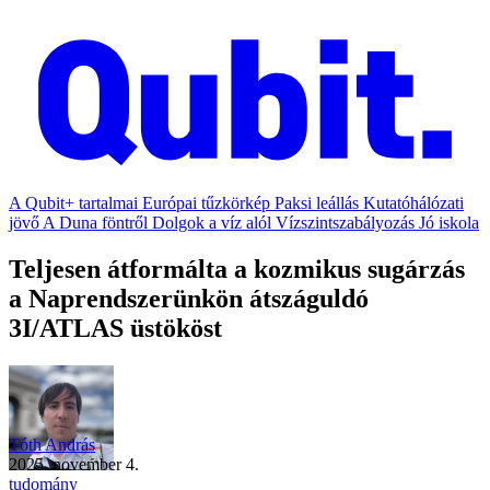
A Qubit+ tartalmai
Európai tűzkörkép
Paksi leállás
Kutatóhálózati
jövő
A Duna föntről
Dolgok a víz alól
Vízszintszabályozás
Jó iskola
Teljesen átformálta a kozmikus sugárzás
a Naprendszerünkön átszáguldó
3I/ATLAS üstököst
Tóth András
2025. november 4.
tudomány