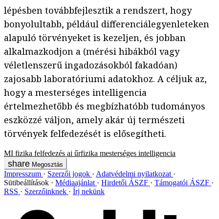
lépésben továbbfejlesztik a rendszert, hogy
bonyolultabb, például differenciálegyenleteken
alapuló törvényeket is kezeljen, és jobban
alkalmazkodjon a (mérési hibákból vagy
véletlenszerű ingadozásokból fakadóan)
zajosabb laboratóriumi adatokhoz. A céljuk az,
hogy a mesterséges intelligencia
értelmezhetőbb és megbízhatóbb tudományos
eszközzé váljon, amely akár új természeti
törvények felfedezését is elősegítheti.
MI
fizika
felfedezés
ai
űrfizika
mesterséges intelligencia
Megosztás
Impresszum
Szerzői jogok
Adatvédelmi nyilatkozat
Sütibeállítások
Médiaajánlat
Hirdetői ÁSZF
Támogatói ÁSZF
RSS
Szerzőinknek
Írj nekünk