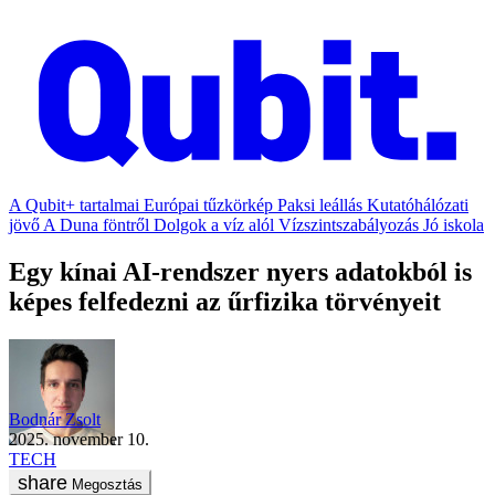
A Qubit+ tartalmai
Európai tűzkörkép
Paksi leállás
Kutatóhálózati
jövő
A Duna föntről
Dolgok a víz alól
Vízszintszabályozás
Jó iskola
Egy kínai AI-rendszer nyers adatokból is
képes felfedezni az űrfizika törvényeit
Bodnár Zsolt
2025. november 10.
TECH
Megosztás