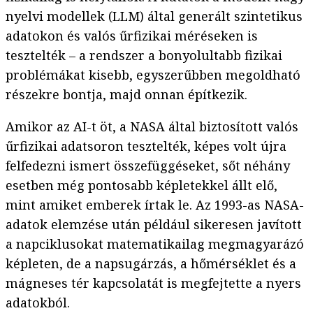
nyelvi modellek (LLM) által generált szintetikus
adatokon és valós űrfizikai méréseken is
tesztelték – a rendszer a bonyolultabb fizikai
problémákat kisebb, egyszerűbben megoldható
részekre bontja, majd onnan építkezik.
Amikor az AI-t öt, a NASA által biztosított valós
űrfizikai adatsoron tesztelték, képes volt újra
felfedezni ismert összefüggéseket, sőt néhány
esetben még pontosabb képletekkel állt elő,
mint amiket emberek írtak le. Az 1993-as NASA-
adatok elemzése után például sikeresen javított
a napciklusokat matematikailag megmagyarázó
képleten, de a napsugárzás, a hőmérséklet és a
mágneses tér kapcsolatát is megfejtette a nyers
adatokból.