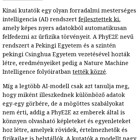
Kínai kutatók egy olyan forradalmi mesterséges
intelligencia (AI) rendszert
fejlesztettek ki
,
amely képes nyers adatokból automatikusan
felfedezni az űrfizika törvényeit. A PhyE2E nevű
rendszert a Pekingi Egyetem és a szintén
pekingi Csinghua Egyetem vezetésével hozták
létre, eredményeiket pedig a Nature Machine
Intelligence folyóiratban
tették közzé
.
Míg a legtöbb AI-modell csak azt tanulja meg,
hogy miként illeszkednek különböző adatok
egy-egy görbére, de a mögöttes szabályokat
nem érti, addig a PhyE2E az emberek által is
könnyen olvasható képleteket és egyenleteket
hoz létre, amelyek rövidek, értelmezhetők és
fizikailag is helytállók. A kutatók a modellt nagy