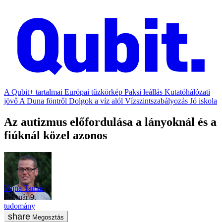
A Qubit+ tartalmai
Európai tűzkörkép
Paksi leállás
Kutatóhálózati
jövő
A Duna föntről
Dolgok a víz alól
Vízszintszabályozás
Jó iskola
Az autizmus előfordulása a lányoknál és a
fiúknál közel azonos
Vajna Tamás
február 9.
tudomány
Megosztás