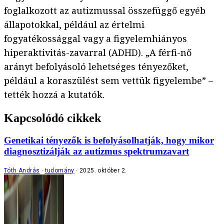
foglalkozott az autizmussal összefüggő egyéb
állapotokkal, például az értelmi
fogyatékossággal vagy a figyelemhiányos
hiperaktivitás-zavarral (ADHD). „A férfi-nő
arányt befolyásoló lehetséges tényezőket,
például a koraszülést sem vettük figyelembe” –
tették hozzá a kutatók.
Kapcsolódó cikkek
Genetikai tényezők is befolyásolhatják, hogy mikor
diagnosztizálják az autizmus spektrumzavart
Tóth András
tudomány
2025. október 2.