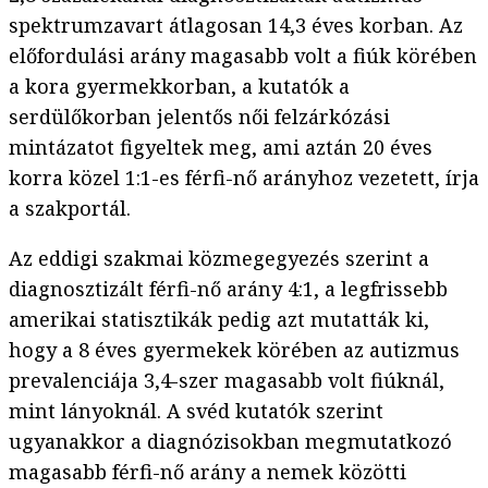
spektrumzavart átlagosan 14,3 éves korban. Az
előfordulási arány magasabb volt a fiúk körében
a kora gyermekkorban, a kutatók a
serdülőkorban jelentős női felzárkózási
mintázatot figyeltek meg, ami aztán 20 éves
korra közel 1:1-es férfi-nő arányhoz vezetett, írja
a szakportál.
Az eddigi szakmai közmegegyezés szerint a
diagnosztizált férfi-nő arány 4:1, a legfrissebb
amerikai statisztikák pedig azt mutatták ki,
hogy a 8 éves gyermekek körében az autizmus
prevalenciája 3,4-szer magasabb volt fiúknál,
mint lányoknál. A svéd kutatók szerint
ugyanakkor a diagnózisokban megmutatkozó
magasabb férfi-nő arány a nemek közötti