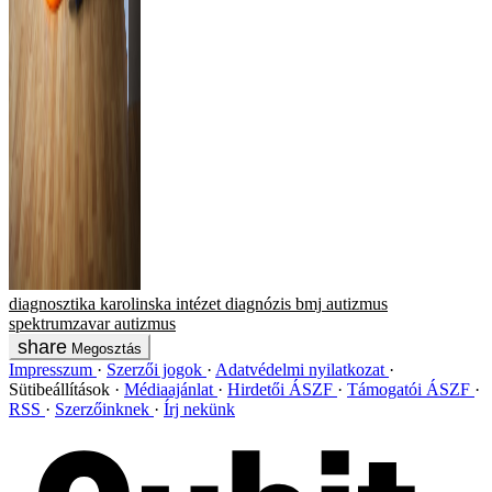
diagnosztika
karolinska intézet
diagnózis
bmj
autizmus
spektrumzavar
autizmus
Megosztás
Impresszum
Szerzői jogok
Adatvédelmi nyilatkozat
Sütibeállítások
Médiaajánlat
Hirdetői ÁSZF
Támogatói ÁSZF
RSS
Szerzőinknek
Írj nekünk