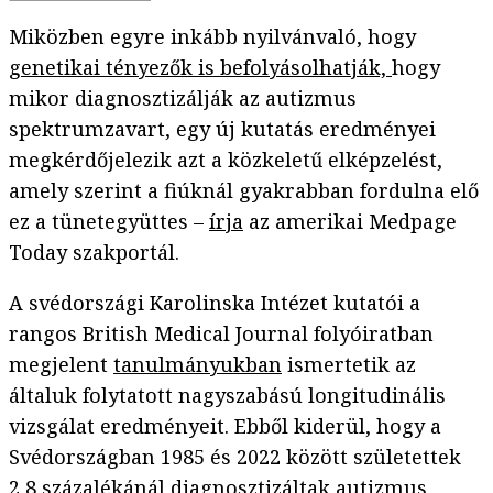
Miközben egyre inkább nyilvánvaló, hogy
genetikai tényezők is befolyásolhatják,
hogy
mikor diagnosztizálják az autizmus
spektrumzavart, egy új kutatás eredményei
megkérdőjelezik azt a közkeletű elképzelést,
amely szerint a fiúknál gyakrabban fordulna elő
ez a tünetegyüttes –
írja
az amerikai Medpage
Today szakportál.
A svédországi Karolinska Intézet kutatói a
rangos British Medical Journal folyóiratban
megjelent
tanulmányukban
ismertetik az
általuk folytatott nagyszabású longitudinális
vizsgálat eredményeit. Ebből kiderül, hogy a
Svédországban 1985 és 2022 között születettek
2,8 százalékánál diagnosztizáltak autizmus