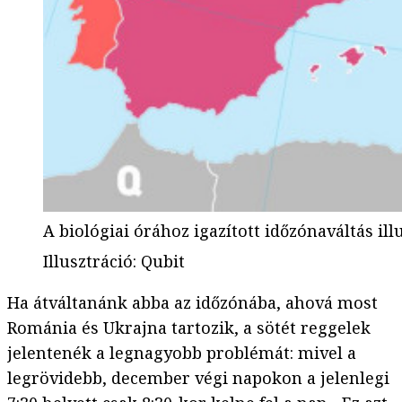
A biológiai órához igazított időzónaváltás il
Illusztráció
:
Qubit
Ha átváltanánk abba az időzónába, ahová most
Románia és Ukrajna tartozik, a sötét reggelek
jelentenék a legnagyobb problémát: mivel a
legrövidebb, december végi napokon a jelenlegi