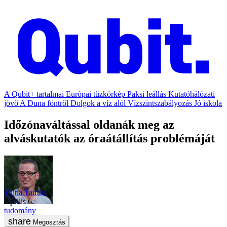
A Qubit+ tartalmai
Európai tűzkörkép
Paksi leállás
Kutatóhálózati
jövő
A Duna föntről
Dolgok a víz alól
Vízszintszabályozás
Jó iskola
Időzónaváltással oldanák meg az
alváskutatók az óraátállítás problémáját
Vajna Tamás
április 6.
tudomány
Megosztás