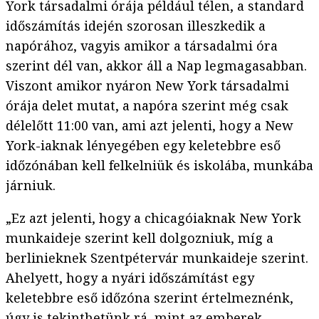
York társadalmi órája például télen, a standard
időszámítás idején szorosan illeszkedik a
napórához, vagyis amikor a társadalmi óra
szerint dél van, akkor áll a Nap legmagasabban.
Viszont amikor nyáron New York társadalmi
órája delet mutat, a napóra szerint még csak
délelőtt 11:00 van, ami azt jelenti, hogy a New
York-iaknak lényegében egy keletebbre eső
időzónában kell felkelniük és iskolába, munkába
járniuk.
„Ez azt jelenti, hogy a chicagóiaknak New York
munkaideje szerint kell dolgozniuk, míg a
berlinieknek Szentpétervár munkaideje szerint.
Ahelyett, hogy a nyári időszámítást egy
keletebbre eső időzóna szerint értelmeznénk,
úgy is tekinthetünk rá, mint az emberek