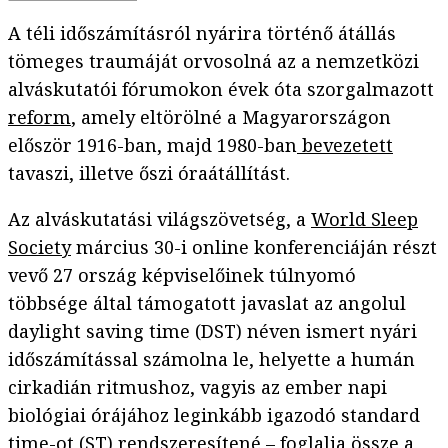
A téli időszámításról nyárira történő átállás
tömeges traumáját orvosolná az a nemzetközi
alváskutatói fórumokon évek óta szorgalmazott
reform
, amely eltörölné a Magyarországon
először 1916-ban, majd 1980-ban
bevezetett
tavaszi, illetve őszi óraátállítást.
Az alváskutatási világszövetség, a
World Sleep
Society
március 30-i online konferenciáján részt
vevő 27 ország képviselőinek túlnyomó
többsége által támogatott javaslat az angolul
daylight saving time (DST) néven ismert nyári
időszámítással számolna le, helyette a humán
cirkadián ritmushoz, vagyis az ember napi
biológiai órájához leginkább igazodó standard
time-ot (ST) rendszeresítené – foglalja össze a