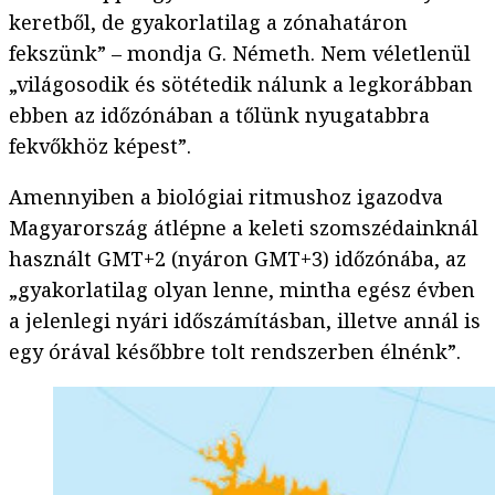
keretből, de gyakorlatilag a zónahatáron
fekszünk” – mondja G. Németh. Nem véletlenül
„világosodik és sötétedik nálunk a legkorábban
ebben az időzónában a tőlünk nyugatabbra
fekvőkhöz képest”.
Amennyiben a biológiai ritmushoz igazodva
Magyarország átlépne a keleti szomszédainknál
használt GMT+2 (nyáron GMT+3) időzónába, az
„gyakorlatilag olyan lenne, mintha egész évben
a jelenlegi nyári időszámításban, illetve annál is
egy órával későbbre tolt rendszerben élnénk”.