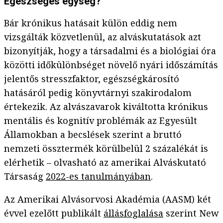
Egészséges egység?
Bár krónikus hatásait külön eddig nem
vizsgálták közvetlenül, az alváskutatások azt
bizonyítják, hogy a társadalmi és a biológiai óra
közötti időkülönbséget növelő nyári időszámítás
jelentős stresszfaktor, egészségkárosító
hatásáról pedig könyvtárnyi szakirodalom
értekezik. Az alvászavarok kiváltotta krónikus
mentális és kognitív problémák az Egyesült
Államokban a becslések szerint a bruttó
nemzeti össztermék körülbelül 2 százalékát is
elérhetik – olvasható az amerikai Alváskutató
Társaság
2022-es tanulmányában
.
Az Amerikai Alvásorvosi Akadémia (AASM) két
évvel ezelőtt publikált
állásfoglalása
szerint New