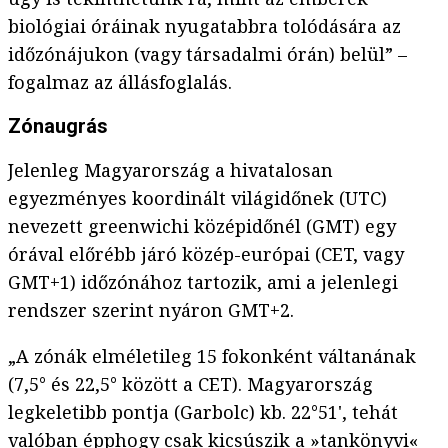
biológiai óráinak nyugatabbra tolódására az
időzónájukon (vagy társadalmi órán) belül” –
fogalmaz az állásfoglalás.
Zónaugrás
Jelenleg Magyarország a hivatalosan
egyezményes koordinált világidőnek (UTC)
nevezett greenwichi középidőnél (GMT) egy
órával előrébb járó közép-európai (CET, vagy
GMT+1) időzónához tartozik, ami a jelenlegi
rendszer szerint nyáron GMT+2.
„A zónák elméletileg 15 fokonként váltanának
(7,5° és 22,5° között a CET). Magyarország
legkeletibb pontja (Garbolc) kb. 22°51', tehát
valóban épphogy csak kicsúszik a »tankönyvi«