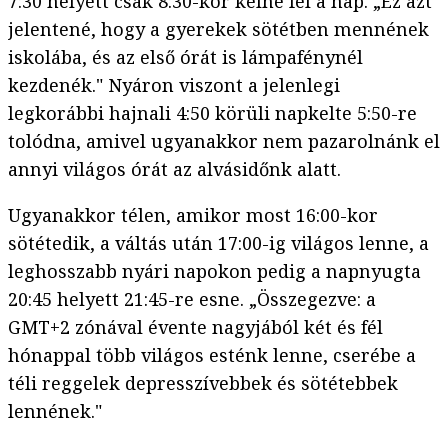
7:30 helyett csak 8:30-kor kelne fel a nap. „Ez azt
jelentené, hogy a gyerekek sötétben mennének
iskolába, és az első órát is lámpafénynél
kezdenék." Nyáron viszont a jelenlegi
legkorábbi hajnali 4:50 körüli napkelte 5:50-re
tolódna, amivel ugyanakkor nem pazarolnánk el
annyi világos órát az alvásidőnk alatt.
Ugyanakkor télen, amikor most 16:00-kor
sötétedik, a váltás után 17:00-ig világos lenne, a
leghosszabb nyári napokon pedig a napnyugta
20:45 helyett 21:45-re esne. „Összegezve: a
GMT+2 zónával évente nagyjából két és fél
hónappal több világos esténk lenne, cserébe a
téli reggelek depresszívebbek és sötétebbek
lennének."