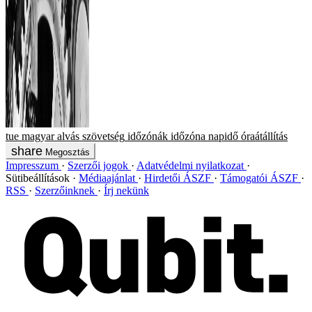
tue
magyar alvás szövetség
időzónák
időzóna
napidő
óraátállítás
Megosztás
Impresszum
Szerzői jogok
Adatvédelmi nyilatkozat
Sütibeállítások
Médiaajánlat
Hirdetői ÁSZF
Támogatói ÁSZF
RSS
Szerzőinknek
Írj nekünk