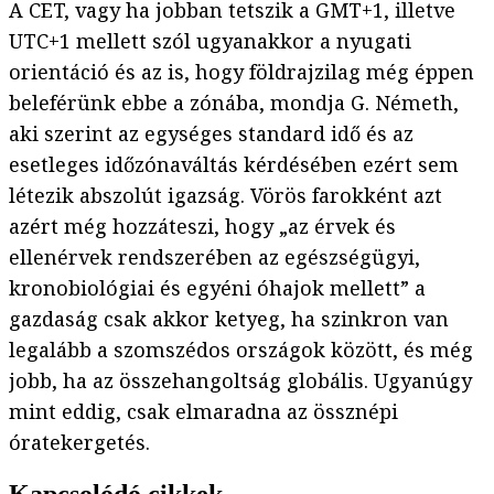
A CET, vagy ha jobban tetszik a GMT+1, illetve
UTC+1 mellett szól ugyanakkor a nyugati
orientáció és az is, hogy földrajzilag még éppen
beleférünk ebbe a zónába, mondja G. Németh,
aki szerint az egységes standard idő és az
esetleges időzónaváltás kérdésében ezért sem
létezik abszolút igazság. Vörös farokként azt
azért még hozzáteszi, hogy „az érvek és
ellenérvek rendszerében az egészségügyi,
kronobiológiai és egyéni óhajok mellett” a
gazdaság csak akkor ketyeg, ha szinkron van
legalább a szomszédos országok között, és még
jobb, ha az összehangoltság globális. Ugyanúgy
mint eddig, csak elmaradna az össznépi
óratekergetés.