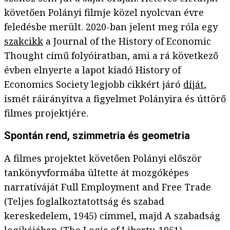
követően Polányi filmje közel nyolcvan évre
feledésbe merült. 2020-ban jelent meg róla egy
szakcikk
a Journal of the History of Economic
Thought című folyóiratban, ami a rá következő
évben elnyerte a lapot kiadó History of
Economics Society legjobb cikkért járó
díját
,
ismét ráirányítva a figyelmet Polányira és úttörő
filmes projektjére.
Spontán rend, szimmetria és geometria
A filmes projektet követően Polányi először
tankönyvformába ültette át mozgóképes
narratíváját Full Employment and Free Trade
(Teljes foglalkoztatottság és szabad
kereskedelem, 1945) címmel, majd A szabadság