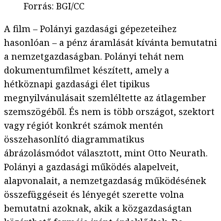
Forrás
:
BGI/CC
A film – Polányi gazdasági gépezeteihez
hasonlóan – a pénz áramlását kívánta bemutatni
a nemzetgazdaságban. Polányi tehát nem
dokumentumfilmet készített, amely a
hétköznapi gazdasági élet tipikus
megnyilvánulásait szemléltette az átlagember
szemszögéből. És nem is több országot, szektort
vagy régiót konkrét számok mentén
összehasonlító diagrammatikus
ábrázolásmódot választott, mint Otto Neurath.
Polányi a gazdasági működés alapelveit,
alapvonalait, a nemzetgazdaság működésének
összefüggéseit és lényegét szerette volna
bemutatni azoknak, akik a közgazdaságtan