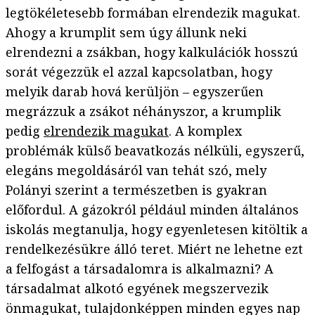
legtökéletesebb formában elrendezik magukat.
Ahogy a krumplit sem úgy állunk neki
elrendezni a zsákban, hogy kalkulációk hosszú
sorát végezzük el azzal kapcsolatban, hogy
melyik darab hová kerüljön – egyszerűen
megrázzuk a zsákot néhányszor, a krumplik
pedig
elrendezik magukat
. A komplex
problémák külső beavatkozás nélküli, egyszerű,
elegáns megoldásáról van tehát szó, mely
Polányi szerint a természetben is gyakran
előfordul. A gázokról például minden általános
iskolás megtanulja, hogy egyenletesen kitöltik a
rendelkezésükre álló teret. Miért ne lehetne ezt
a felfogást a társadalomra is alkalmazni? A
társadalmat alkotó egyének megszervezik
önmagukat, tulajdonképpen minden egyes nap