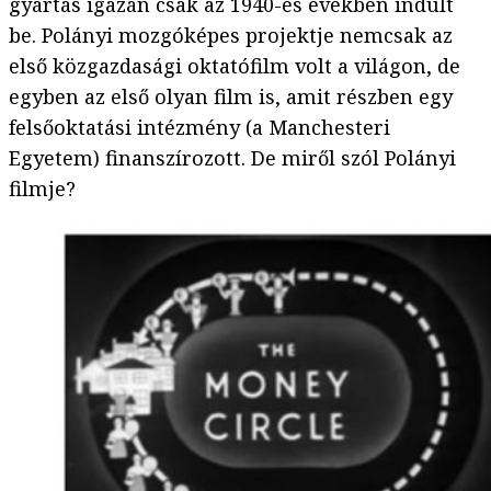
gyártás igazán csak az 1940-es években indult
be. Polányi mozgóképes projektje nemcsak az
első közgazdasági oktatófilm volt a világon, de
egyben az első olyan film is, amit részben egy
felsőoktatási intézmény (a Manchesteri
Egyetem) finanszírozott. De miről szól Polányi
filmje?