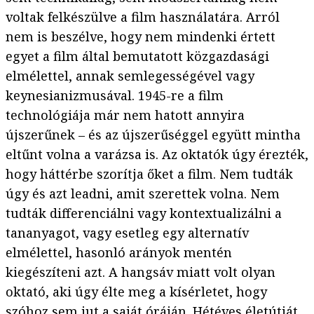
voltak felkészülve a film használatára. Arról
nem is beszélve, hogy nem mindenki értett
egyet a film által bemutatott közgazdasági
elmélettel, annak semlegességével vagy
keynesianizmusával. 1945-re a film
technológiája már nem hatott annyira
újszerűnek – és az újszerűséggel együtt mintha
eltűnt volna a varázsa is. Az oktatók úgy érezték,
hogy háttérbe szorítja őket a film. Nem tudták
úgy és azt leadni, amit szerettek volna. Nem
tudták differenciálni vagy kontextualizálni a
tananyagot, vagy esetleg egy alternatív
elmélettel, hasonló arányok mentén
kiegészíteni azt. A hangsáv miatt volt olyan
oktató, aki úgy élte meg a kísérletet, hogy
szóhoz sem jut a saját óráján. Hétéves életútját