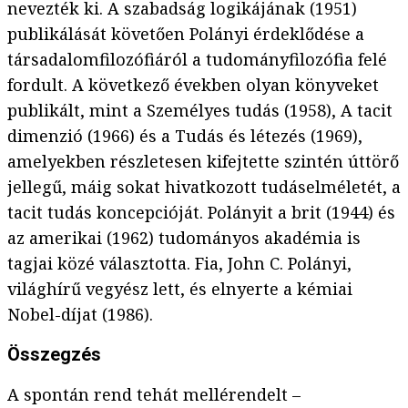
nevezték ki. A szabadság logikájának (1951)
publikálását követően Polányi érdeklődése a
társadalomfilozófiáról a tudományfilozófia felé
fordult. A következő években olyan könyveket
publikált, mint a Személyes tudás (1958), A tacit
dimenzió (1966) és a Tudás és létezés (1969),
amelyekben részletesen kifejtette szintén úttörő
jellegű, máig sokat hivatkozott tudáselméletét, a
tacit tudás koncepcióját. Polányit a brit (1944) és
az amerikai (1962) tudományos akadémia is
tagjai közé választotta. Fia, John C. Polányi,
világhírű vegyész lett, és elnyerte a kémiai
Nobel-díjat (1986).
Összegzés
A spontán rend tehát mellérendelt –