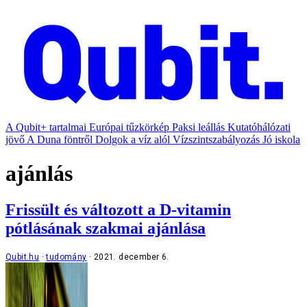
A Qubit+ tartalmai
Európai tűzkörkép
Paksi leállás
Kutatóhálózati
jövő
A Duna föntről
Dolgok a víz alól
Vízszintszabályozás
Jó iskola
ajánlás
Frissült és változott a D-vitamin
pótlásának szakmai ajánlása
Qubit.hu
tudomány
2021. december 6.