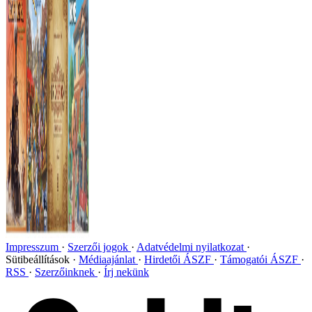
Impresszum
Szerzői jogok
Adatvédelmi nyilatkozat
Sütibeállítások
Médiaajánlat
Hirdetői ÁSZF
Támogatói ÁSZF
RSS
Szerzőinknek
Írj nekünk