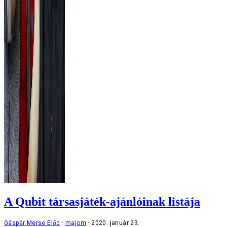
A Qubit társasjáték-ajánlóinak listája
Gáspár Merse Előd
majom
2020. január 23.