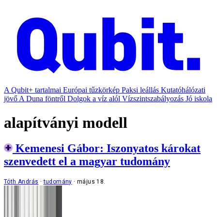
A Qubit+ tartalmai
Európai tűzkörkép
Paksi leállás
Kutatóhálózati
jövő
A Duna föntről
Dolgok a víz alól
Vízszintszabályozás
Jó iskola
alapítványi modell
Kemenesi Gábor: Iszonyatos károkat
szenvedett el a magyar tudomány
Tóth András
tudomány
május 18.