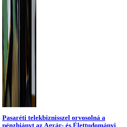
Pasaréti telekbiznisszel orvosolná a
pénzhiányt az Agrár- és Élettudományi