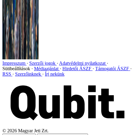
Impresszum
Szerzői jogok
Adatvédelmi nyilatkozat
Sütibeállítások
Médiaajánlat
Hirdetői ÁSZF
Támogatói ÁSZF
RSS
Szerzőinknek
Írj nekünk
©
2026
Magyar Jeti Zrt.