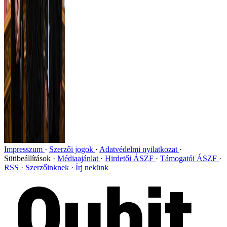
Impresszum
Szerzői jogok
Adatvédelmi nyilatkozat
Sütibeállítások
Médiaajánlat
Hirdetői ÁSZF
Támogatói ÁSZF
RSS
Szerzőinknek
Írj nekünk