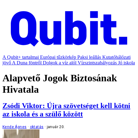
A Qubit+ tartalmai
Európai tűzkörkép
Paksi leállás
Kutatóhálózati
jövő
A Duna föntről
Dolgok a víz alól
Vízszintszabályozás
Jó iskola
Alapvető Jogok Biztosának
Hivatala
Zsódi Viktor: Újra szövetséget kell kötni
az iskola és a szülő között
Kende Ágnes
oktatás
január 20.