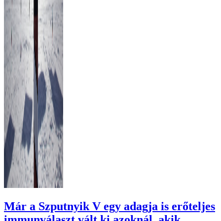
Már a Szputnyik V egy adagja is erőteljes
immunválaszt vált ki azoknál, akik