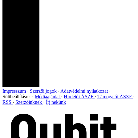
Impresszum
Szerzői jogok
Adatvédelmi nyilatkozat
Sütibeállítások
Médiaajánlat
Hirdetői ÁSZF
Támogatói ÁSZF
RSS
Szerzőinknek
Írj nekünk