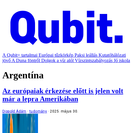
A Qubit+ tartalmai
Európai tűzkörkép
Paksi leállás
Kutatóhálózati
jövő
A Duna föntről
Dolgok a víz alól
Vízszintszabályozás
Jó iskola
Argentína
Az európaiak érkezése előtt is jelen volt
már a lepra Amerikában
Dippold Ádám
tudomány
2025. május 30.