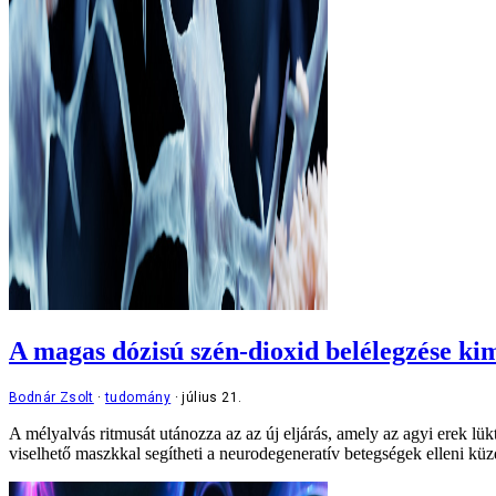
A magas dózisú szén-dioxid belélegzése ki
Bodnár Zsolt
tudomány
július 21.
A mélyalvás ritmusát utánozza az az új eljárás, amely az agyi erek lükt
viselhető maszkkal segítheti a neurodegeneratív betegségek elleni küz