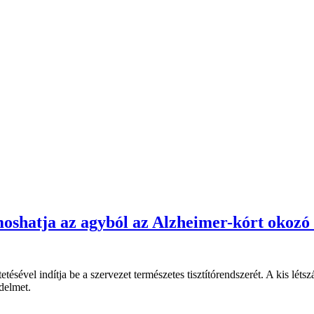
moshatja az agyból az Alzheimer-kórt okozó 
etésével indítja be a szervezet természetes tisztítórendszerét. A kis lé
delmet.