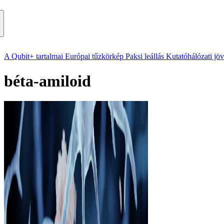
A Qubit+ tartalmai
Európai tűzkörkép
Paksi leállás
Kutatóhálózati jö
béta-amiloid