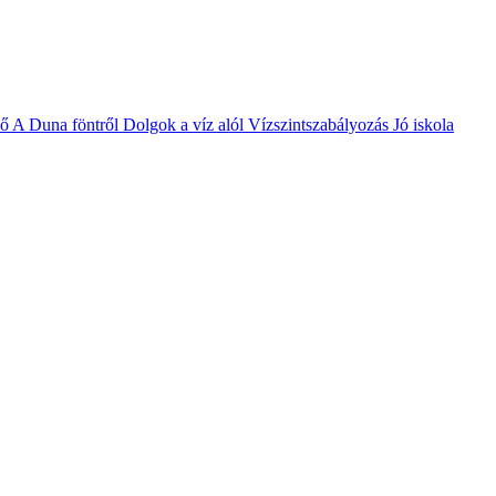
vő
A Duna föntről
Dolgok a víz alól
Vízszintszabályozás
Jó iskola