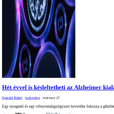
Hét évvel is késleltetheti az Alzheimer kia
Dippold Ádám
tudomány
március 27.
Egy nyugtató és egy vérnyomásgyógyszer keveréke fokozza a glimfatiku