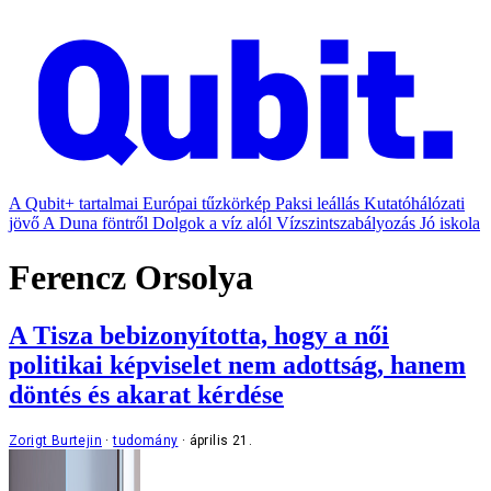
A Qubit+ tartalmai
Európai tűzkörkép
Paksi leállás
Kutatóhálózati
jövő
A Duna föntről
Dolgok a víz alól
Vízszintszabályozás
Jó iskola
Ferencz Orsolya
A Tisza bebizonyította, hogy a női
politikai képviselet nem adottság, hanem
döntés és akarat kérdése
Zorigt Burtejin
tudomány
április 21.