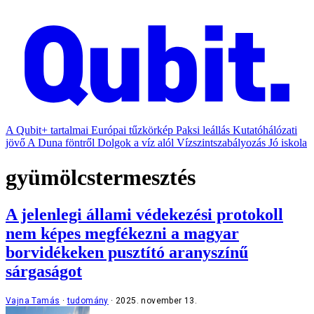
A Qubit+ tartalmai
Európai tűzkörkép
Paksi leállás
Kutatóhálózati
jövő
A Duna föntről
Dolgok a víz alól
Vízszintszabályozás
Jó iskola
gyümölcstermesztés
A jelenlegi állami védekezési protokoll
nem képes megfékezni a magyar
borvidékeken pusztító aranyszínű
sárgaságot
Vajna Tamás
tudomány
2025. november 13.