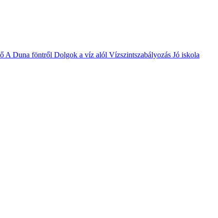
vő
A Duna föntről
Dolgok a víz alól
Vízszintszabályozás
Jó iskola