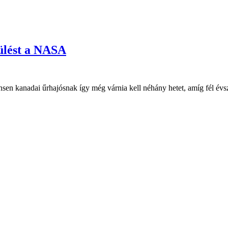
ülést a NASA
sen kanadai űrhajósnak így még várnia kell néhány hetet, amíg fél év