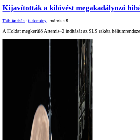
Kijavították a kilövést megakadályozó hib
Tóth András
tudomány
március 5.
A Holdat megkerülő Artemis–2 indítását az SLS rakéta héliumrendszerén