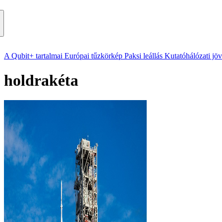
A Qubit+ tartalmai
Európai tűzkörkép
Paksi leállás
Kutatóhálózati jö
holdrakéta