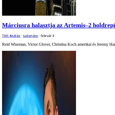
Márciusra halasztja az Artemis–2 holdrep
Tóth András
tudomány
február 3.
Reid Wiseman, Victor Glover, Christina Koch amerikai és Jeremy Han