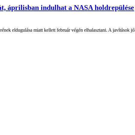
át, áprilisban indulhat a NASA holdrepülése
ek eldugulása miatt kellett február végén elhalasztani. A javítások jó