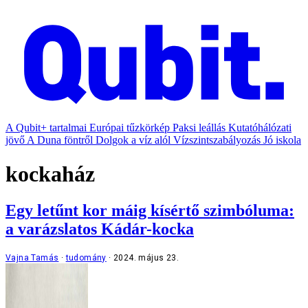
A Qubit+ tartalmai
Európai tűzkörkép
Paksi leállás
Kutatóhálózati
jövő
A Duna föntről
Dolgok a víz alól
Vízszintszabályozás
Jó iskola
kockaház
Egy letűnt kor máig kísértő szimbóluma:
a varázslatos Kádár-kocka
Vajna Tamás
tudomány
2024. május 23.