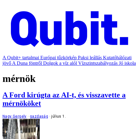
A Qubit+ tartalmai
Európai tűzkörkép
Paksi leállás
Kutatóhálózati
jövő
A Duna föntről
Dolgok a víz alól
Vízszintszabályozás
Jó iskola
mérnök
A Ford kirúgta az AI-t, és visszavette a
mérnököket
Nagy Gergely
gazdaság
július 1.