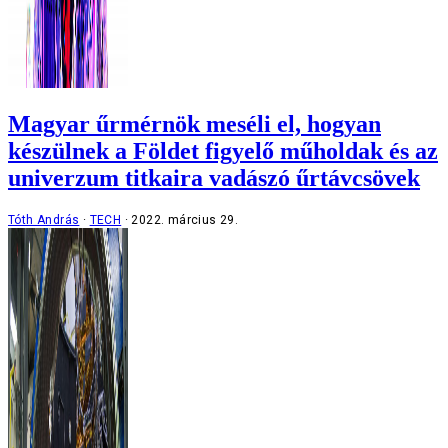
Magyar űrmérnök meséli el, hogyan
készülnek a Földet figyelő műholdak és az
univerzum titkaira vadászó űrtávcsövek
Tóth András
TECH
2022. március 29.