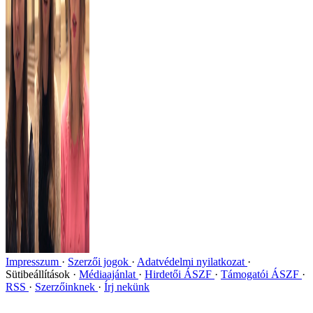
Impresszum
Szerzői jogok
Adatvédelmi nyilatkozat
Sütibeállítások
Médiaajánlat
Hirdetői ÁSZF
Támogatói ÁSZF
RSS
Szerzőinknek
Írj nekünk