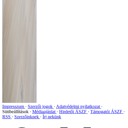
Impresszum
Szerzői jogok
Adatvédelmi nyilatkozat
Sütibeállítások
Médiaajánlat
Hirdetői ÁSZF
Támogatói ÁSZF
RSS
Szerzőinknek
Írj nekünk