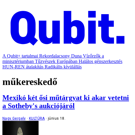
A Qubit+ tartalmai
Rekordalacsony Duna
Vízőrzők a
minisztériumban
Tűzvészek Európában
Halálos génszerkesztés
HUN-REN átalakítás
Radikális kívülállás
műkereskedő
Mexikó két ősi műtárgyat ki akar vetetni
a Sotheby's aukciójáról
Nagy Gergely
KULTÚRA
június 18.