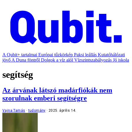
A Qubit+ tartalmai
Európai tűzkörkép
Paksi leállás
Kutatóhálózati
jövő
A Duna föntről
Dolgok a víz alól
Vízszintszabályozás
Jó iskola
segítség
Az árvának látszó madárfiókák nem
szorulnak emberi segítségre
Vajna Tamás
tudomány
2025. április 14.