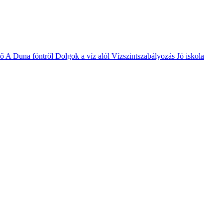
vő
A Duna föntről
Dolgok a víz alól
Vízszintszabályozás
Jó iskola