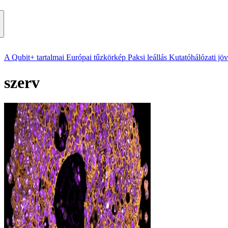
A Qubit+ tartalmai
Európai tűzkörkép
Paksi leállás
Kutatóhálózati jö
szerv