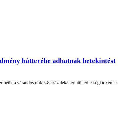
ődmény hátterébe adhatnak betekintést
hetik a várandós nők 5-8 százalékát érintő terhességi toxémia