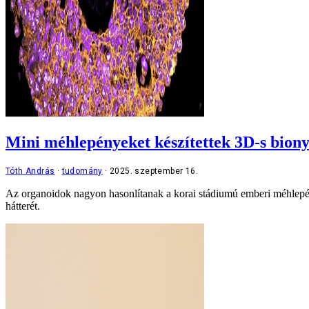
Mini méhlepényeket készítettek 3D-s biony
Tóth András
tudomány
2025. szeptember 16.
Az organoidok nagyon hasonlítanak a korai stádiumú emberi méhlepény
hátterét.