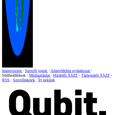
Impresszum
Szerzői jogok
Adatvédelmi nyilatkozat
Sütibeállítások
Médiaajánlat
Hirdetői ÁSZF
Támogatói ÁSZF
RSS
Szerzőinknek
Írj nekünk