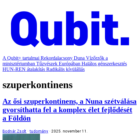
A Qubit+ tartalmai
Rekordalacsony Duna
Vízőrzők a
minisztériumban
Tűzvészek Európában
Halálos génszerkesztés
HUN-REN átalakítás
Radikális kívülállás
szuperkontinens
Az ősi szuperkontinens, a Nuna szétválása
gyorsíthatta fel a komplex élet fejlődését
a Földön
Bodnár Zsolt
tudomány
2025. november 11.