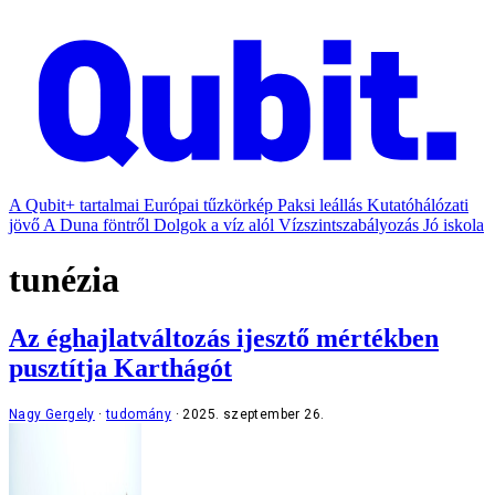
A Qubit+ tartalmai
Európai tűzkörkép
Paksi leállás
Kutatóhálózati
jövő
A Duna föntről
Dolgok a víz alól
Vízszintszabályozás
Jó iskola
tunézia
Az éghajlatváltozás ijesztő mértékben
pusztítja Karthágót
Nagy Gergely
tudomány
2025. szeptember 26.