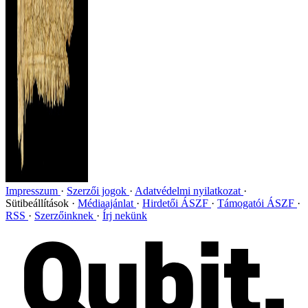
Impresszum
Szerzői jogok
Adatvédelmi nyilatkozat
Sütibeállítások
Médiaajánlat
Hirdetői ÁSZF
Támogatói ÁSZF
RSS
Szerzőinknek
Írj nekünk