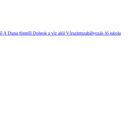
vő
A Duna föntről
Dolgok a víz alól
Vízszintszabályozás
Jó iskola