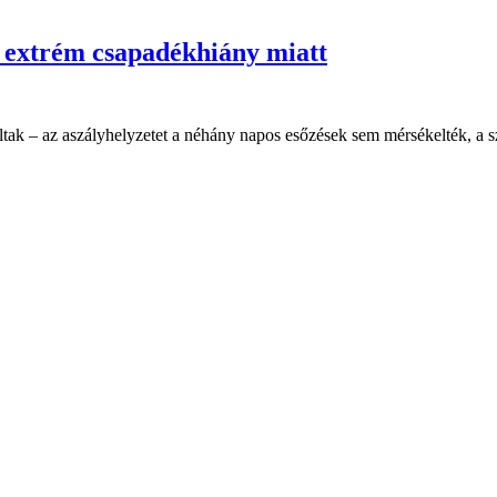
z extrém csapadékhiány miatt
ultak – az aszályhelyzetet a néhány napos esőzések sem mérsékelték, a sz