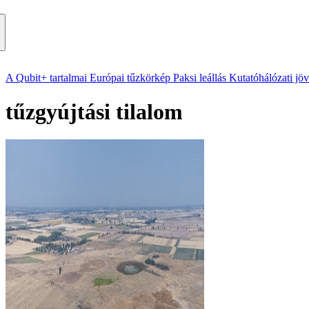
A Qubit+ tartalmai
Európai tűzkörkép
Paksi leállás
Kutatóhálózati jö
tűzgyújtási tilalom