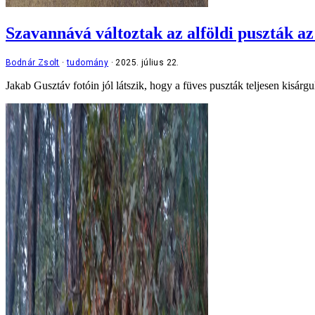
Szavannává változtak az alföldi puszták a
Bodnár Zsolt
tudomány
2025. július 22.
Jakab Gusztáv fotóin jól látszik, hogy a füves puszták teljesen kisárg