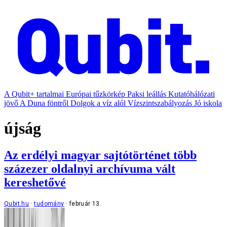
A Qubit+ tartalmai
Európai tűzkörkép
Paksi leállás
Kutatóhálózati
jövő
A Duna föntről
Dolgok a víz alól
Vízszintszabályozás
Jó iskola
újság
Az erdélyi magyar sajtótörténet több
százezer oldalnyi archívuma vált
kereshetővé
Qubit.hu
tudomány
február 13.