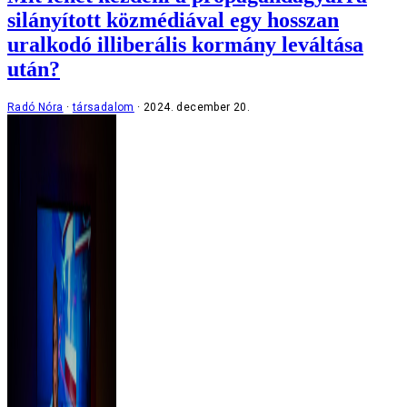
silányított közmédiával egy hosszan
uralkodó illiberális kormány leváltása
után?
Radó Nóra
társadalom
2024. december 20.