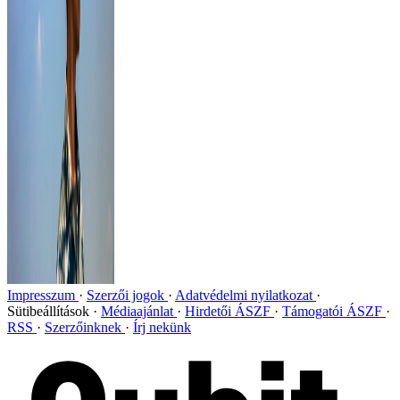
Impresszum
Szerzői jogok
Adatvédelmi nyilatkozat
Sütibeállítások
Médiaajánlat
Hirdetői ÁSZF
Támogatói ÁSZF
RSS
Szerzőinknek
Írj nekünk