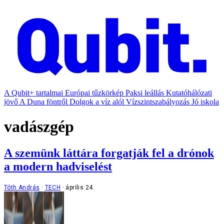
A Qubit+ tartalmai
Európai tűzkörkép
Paksi leállás
Kutatóhálózati
jövő
A Duna föntről
Dolgok a víz alól
Vízszintszabályozás
Jó iskola
vadászgép
A szemünk láttára forgatják fel a drónok
a modern hadviselést
Tóth András
TECH
április 24.