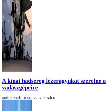
A kínai hadsereg lézerágyúkat szerelne a
vadászgépeire
Bodnár Zsolt
TECH
2020. január 8.