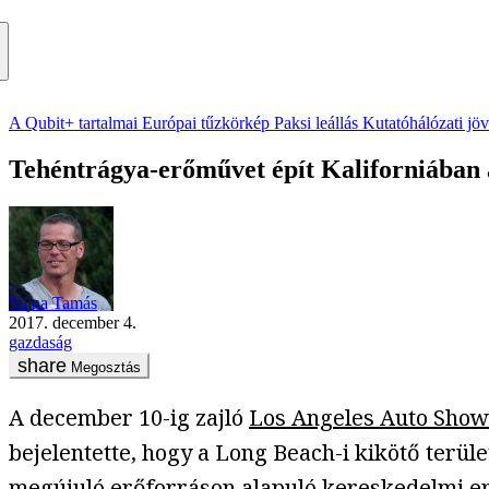
A Qubit+ tartalmai
Európai tűzkörkép
Paksi leállás
Kutatóhálózati jö
Tehéntrágya-erőművet épít Kaliforniában 
Vajna Tamás
2017. december 4.
gazdaság
Megosztás
A december 10-ig zajló
Los Angeles Auto Show
bejelentette, hogy a Long Beach-i kikötő terül
megújuló erőforráson alapuló kereskedelmi er