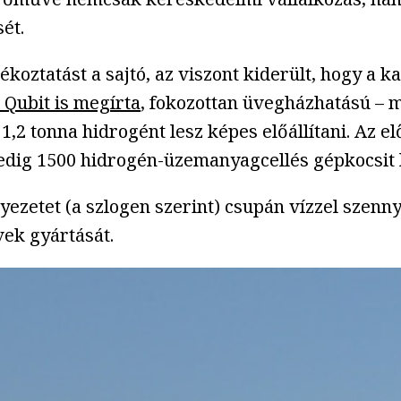
ét.
koztatást a sajtó, az viszont kiderült, hogy a k
a Qubit is megírta
, fokozottan üvegházhatású – 
 tonna hidrogént lesz képes előállítani. Az el
pedig 1500 hidrogén-üzemanyagcellés gépkocsit l
zetet (a szlogen szerint) csupán vízzel szenny
ek gyártását.