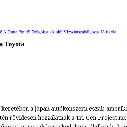
vő
A Duna föntről
Dolgok a víz alól
Vízszintszabályozás
Jó iskola
a Toyota
keretében a japán autókonszern észak-amerikai
etén rövidesen hozzálátnak a Tri-Gen Project meg
őműve nemcsak kereskedelmi vállalkozás, hane