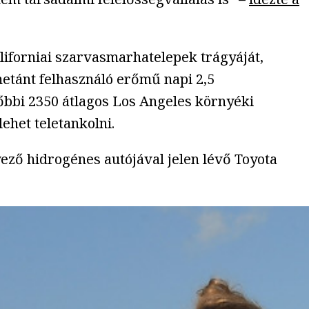
aliforniai szarvasmarhatelepek trágyáját,
metánt felhasználó erőmű napi 2,5
őbbi 2350 átlagos Los Angeles környéki
ehet teletankolni.
ező hidrogénes autójával jelen lévő Toyota