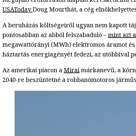
USAToday
Doug Mourthát, a cég elnökhelyettes
A beruházás költségeiről ugyan nem kapott tájé
pontosabban az abból felszabaduló –
mint azt 
megawattórányi (MWh) elektromos áramot és 1,2
háztartás energiagényét fedezi, az utóbbival 
Az amerikai piacon a
Mirai
márkanevű, a környe
2040-re beszüntetné a robbanómotoros járműv