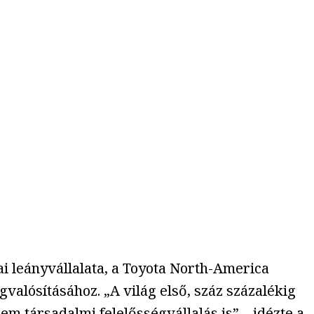
 leányvállalata, a Toyota North-America
valósításához. „A világ első, száz százalékig
m társadalmi felelősségvállalás is” –
idézte a