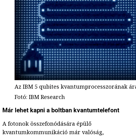
Az IBM 5 qubites kvantumprocesszorának á
Fotó
:
IBM Research
Már lehet kapni a boltban kvantumtelefont
A fotonok összefonódására épülő
kvantumkommunikáció már valóság,