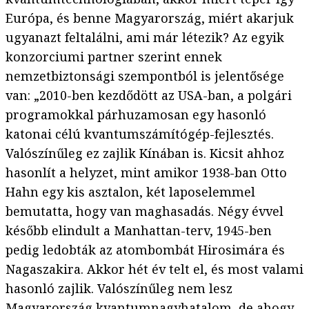
Európa, és benne Magyarország, miért akarjuk
ugyanazt feltalálni, ami már létezik? Az egyik
konzorciumi partner szerint ennek
nemzetbiztonsági szempontból is jelentősége
van: „2010-ben kezdődött az USA-ban, a polgári
programokkal párhuzamosan egy hasonló
katonai célú kvantumszámítógép-fejlesztés.
Valószínűleg ez zajlik Kínában is. Kicsit ahhoz
hasonlít a helyzet, mint amikor 1938-ban Otto
Hahn egy kis asztalon, két laposelemmel
bemutatta, hogy van maghasadás. Négy évvel
később elindult a Manhattan-terv, 1945-ben
pedig ledobták az atombombát Hirosimára és
Nagaszakira. Akkor hét év telt el, és most valami
hasonló zajlik. Valószínűleg nem lesz
Magyarország kvantumnagyhatalom, de ahogy