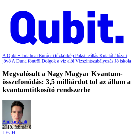
A Qubit+ tartalmai
Európai tűzkörkép
Paksi leállás
Kutatóhálózati
jövő
A Duna föntről
Dolgok a víz alól
Vízszintszabályozás
Jó iskola
Megvalósult a Nagy Magyar Kvantum-
összefonódás: 3,5 milliárdot tol az állam a
kvantumtitkosító rendszerbe
Bodnár Zsolt
2018. február 8.
TECH