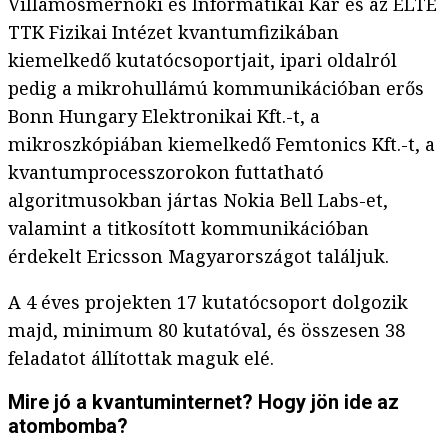
Villamosmérnöki és Informatikai Kar és az ELTE
TTK Fizikai Intézet kvantumfizikában
kiemelkedő kutatócsoportjait, ipari oldalról
pedig a mikrohullámú kommunikációban erős
Bonn Hungary Elektronikai Kft.-t, a
mikroszkópiában kiemelkedő Femtonics Kft.-t, a
kvantumprocesszorokon futtatható
algoritmusokban jártas Nokia Bell Labs-et,
valamint a titkosított kommunikációban
érdekelt Ericsson Magyarországot találjuk.
A 4 éves projekten 17 kutatócsoport dolgozik
majd, minimum 80 kutatóval, és összesen 38
feladatot állítottak maguk elé.
Mire jó a kvantuminternet? Hogy jön ide az
atombomba?