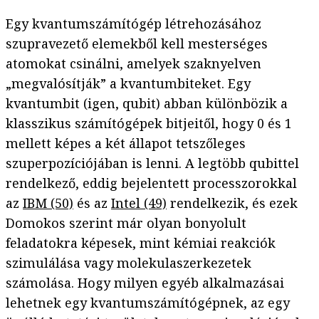
Egy kvantumszámítógép létrehozásához
szupravezető elemekből kell mesterséges
atomokat csinálni, amelyek szaknyelven
„megvalósítják” a kvantumbiteket. Egy
kvantumbit (igen, qubit) abban különbözik a
klasszikus számítógépek bitjeitől, hogy 0 és 1
mellett képes a két állapot tetszőleges
szuperpozíciójában is lenni. A legtöbb qubittel
rendelkező, eddig bejelentett processzorokkal
az
IBM (50)
és az
Intel (49)
rendelkezik, és ezek
Domokos szerint már olyan bonyolult
feladatokra képesek, mint kémiai reakciók
szimulálása vagy molekulaszerkezetek
számolása. Hogy milyen egyéb alkalmazásai
lehetnek egy kvantumszámítógépnek, az egy