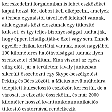
kereskedelmi forgalomban is
lehet eszközöket
kapni hozzá
. Két dobozt kell elképzelni, amelyek
a térben egymástól távol lévő feleknél vannak,
akik egymás közt elosztanak egy titkosító
kulcsot, és így teljes bizonyossággal tudhatják,
hogy éppen lehallgatják-e őket vagy sem. Ennek
egyelőre fizikai korlátai vannak, most nagyjából
100 kilométeres hatótávolsággal tudnak ilyen
szerkezetet előállítani. Kína viszont az egész
világ előtt jár a területen: tavaly júniusban
sikerült összehozni
egy Skype-beszélgetést
Peking és Bécs között, a Micius nevű műholdra
telepített kulcselosztó eszközön keresztül, de a
városait is elkezdte összekötni, és már 2000
kilométer hosszú kvantumkommunikációs
titkosító csatornával rendelkezik.