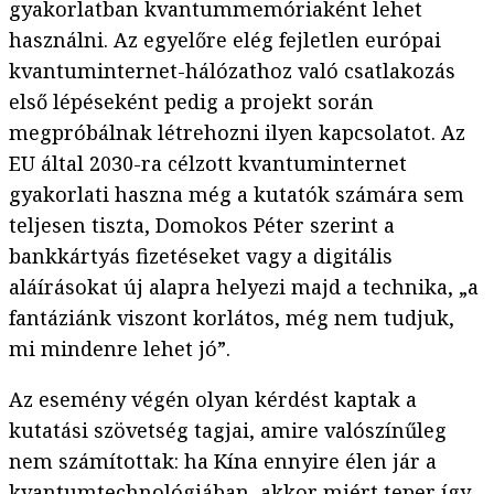
gyakorlatban kvantummemóriaként lehet
használni. Az egyelőre elég fejletlen európai
kvantuminternet-hálózathoz való csatlakozás
első lépéseként pedig a projekt során
megpróbálnak létrehozni ilyen kapcsolatot. Az
EU által 2030-ra célzott kvantuminternet
gyakorlati haszna még a kutatók számára sem
teljesen tiszta, Domokos Péter szerint a
bankkártyás fizetéseket vagy a digitális
aláírásokat új alapra helyezi majd a technika, „a
fantáziánk viszont korlátos, még nem tudjuk,
mi mindenre lehet jó”.
Az esemény végén olyan kérdést kaptak a
kutatási szövetség tagjai, amire valószínűleg
nem számítottak: ha Kína ennyire élen jár a
kvantumtechnológiában, akkor miért teper így