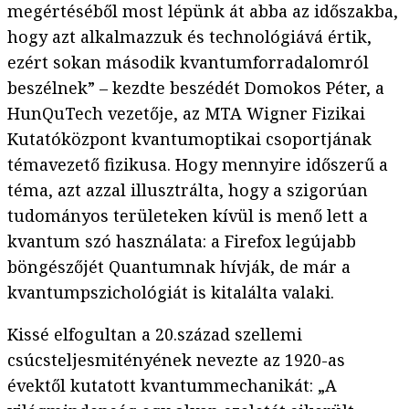
megértéséből most lépünk át abba az időszakba,
hogy azt alkalmazzuk és technológiává értik,
ezért sokan második kvantumforradalomról
beszélnek” – kezdte beszédét Domokos Péter, a
HunQuTech vezetője, az MTA Wigner Fizikai
Kutatóközpont kvantumoptikai csoportjának
témavezető fizikusa. Hogy mennyire időszerű a
téma, azt azzal illusztrálta, hogy a szigorúan
tudományos területeken kívül is menő lett a
kvantum szó használata: a Firefox legújabb
böngészőjét Quantumnak hívják, de már a
kvantumpszichológiát is kitalálta valaki.
Kissé elfogultan a 20.század szellemi
csúcsteljesmitényének nevezte az 1920-as
évektől kutatott kvantummechanikát: „A