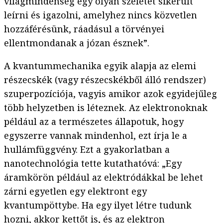
világmindenség egy olyan szeletét sikerült
leírni és igazolni, amelyhez nincs közvetlen
hozzáférésünk, ráadásul a törvényei
ellentmondanak a józan észnek”.
A kvantummechanika egyik alapja az elemi
részecskék (vagy részecskékből álló rendszer)
szuperpozíciója, vagyis amikor azok egyidejűleg
több helyzetben is léteznek. Az elektronoknak
például az a természetes állapotuk, hogy
egyszerre vannak mindenhol, ezt írja le a
hullámfüggvény. Ezt a gyakorlatban a
nanotechnológia tette kutathatóvá: „Egy
áramkörön például az elektródákkal be lehet
zárni egyetlen egy elektront egy
kvantumpöttybe. Ha egy ilyet létre tudunk
hozni, akkor kettőt is, és az elektron