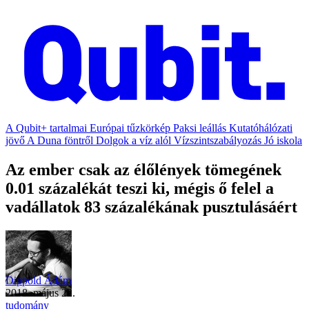
A Qubit+ tartalmai
Európai tűzkörkép
Paksi leállás
Kutatóhálózati
jövő
A Duna föntről
Dolgok a víz alól
Vízszintszabályozás
Jó iskola
Az ember csak az élőlények tömegének
0.01 százalékát teszi ki, mégis ő felel a
vadállatok 83 százalékának pusztulásáért
Dippold Ádám
2018. május 22.
tudomány