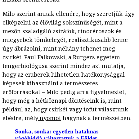
Milo szerint annak ellenére, hogy szeretjük úgy
elképzelni az élővilág sokszínűségét, mint a
mezőn szaladgáló zsiráfok, rinocéroszok és
miegyebek tömkelegét, realisztikusabb lenne
úgy ábrázolni, mint néhány tehenet meg
csirkét. Paul Falkowski, a Rurgers egyetem
tengerbiológusa szerint mindez azt mutatja,
hogy az emberek hihetetlen hatékonysággal
képesek kihasználni a természetes
erőforrásokat – Milo pedig arra figyelmeztet,
hogy még a hétköznapi döntéseink is, mint
például az, hogy csirkét vagy tofut választunk
ebédre, mély
nyomot
hagynak a természetben.
Sonka, sonka: egyetlen hatalmas
vágóhíddá változtattuk a Földet