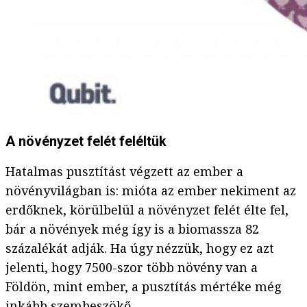
A növényzet felét feléltük
Hatalmas pusztítást végzett az ember a
növényvilágban is: mióta az ember nekiment az
erdőknek, körülbelül a növényzet felét élte fel,
bár a növények még így is a biomassza 82
százalékát adják. Ha úgy nézzük, hogy ez azt
jelenti, hogy 7500-szor több növény van a
Földön, mint ember, a pusztítás mértéke még
inkább szembeszökő.