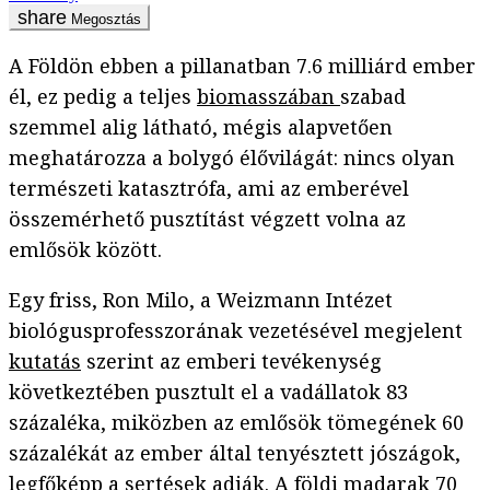
Megosztás
A Földön ebben a pillanatban 7.6 milliárd ember
él, ez pedig a teljes
biomasszában
szabad
szemmel alig látható, mégis alapvetően
meghatározza a bolygó élővilágát: nincs olyan
természeti katasztrófa, ami az emberével
összemérhető pusztítást végzett volna az
emlősök között.
Egy friss, Ron Milo, a Weizmann Intézet
biológusprofesszorának vezetésével megjelent
kutatás
szerint az emberi tevékenység
következtében pusztult el a vadállatok 83
százaléka, miközben az emlősök tömegének 60
százalékát az ember által tenyésztett jószágok,
legfőképp a sertések adják. A földi madarak 70