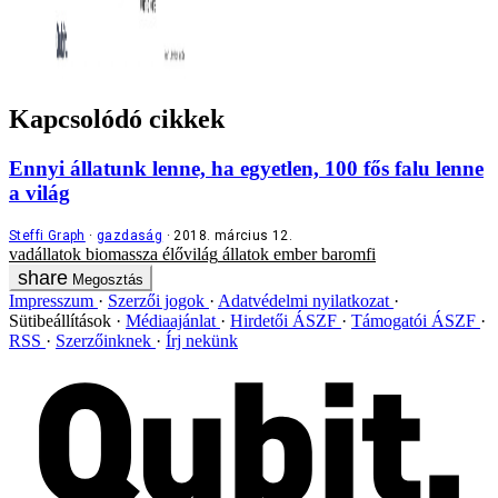
Kapcsolódó cikkek
Ennyi állatunk lenne, ha egyetlen, 100 fős falu lenne
a világ
Steffi Graph
gazdaság
2018. március 12.
vadállatok
biomassza
élővilág
állatok
ember
baromfi
Megosztás
Impresszum
Szerzői jogok
Adatvédelmi nyilatkozat
Sütibeállítások
Médiaajánlat
Hirdetői ÁSZF
Támogatói ÁSZF
RSS
Szerzőinknek
Írj nekünk