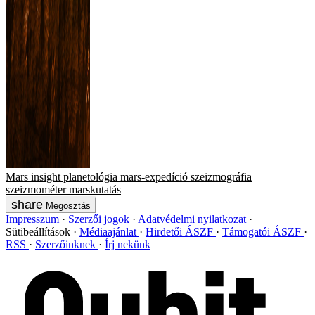
Mars
insight
planetológia
mars-expedíció
szeizmográfia
szeizmométer
marskutatás
Megosztás
Impresszum
Szerzői jogok
Adatvédelmi nyilatkozat
Sütibeállítások
Médiaajánlat
Hirdetői ÁSZF
Támogatói ÁSZF
RSS
Szerzőinknek
Írj nekünk