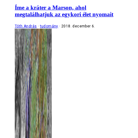
Íme a kráter a Marson, ahol
megtalálhatjuk az egykori élet nyomait
Tóth András
tudomány
2018. december 6.