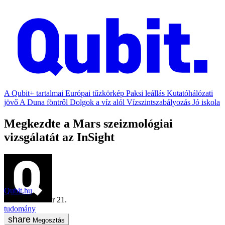
A Qubit+ tartalmai
Európai tűzkörkép
Paksi leállás
Kutatóhálózati
jövő
A Duna föntről
Dolgok a víz alól
Vízszintszabályozás
Jó iskola
Megkezdte a Mars szeizmológiai
vizsgálatát az InSight
Qubit.hu
2018. december 21.
tudomány
Megosztás