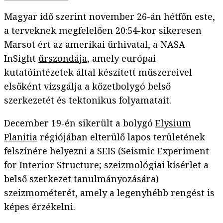
Magyar idő szerint november 26-án hétfőn este,
a terveknek megfelelően 20:54-kor sikeresen
Marsot ért az amerikai űrhivatal, a NASA
InSight
űrszondája
, amely európai
kutatóintézetek által készített műszereivel
elsőként vizsgálja a kőzetbolygó belső
szerkezetét és tektonikus folyamatait.
December 19-én sikerült a bolygó
Elysium
Planitia
régiójában elterülő lapos területének
felszínére helyezni a SEIS (Seismic Experiment
for Interior Structure; szeizmológiai kísérlet a
belső szerkezet tanulmányozására)
szeizmométerét, amely a legenyhébb rengést is
képes érzékelni.