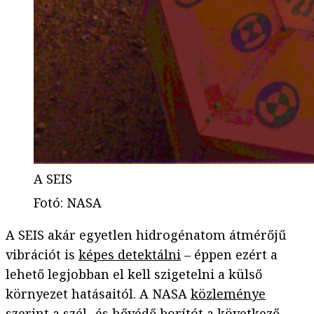
A SEIS
Fotó
:
NASA
A SEIS akár egyetlen hidrogénatom átmérőjű
vibrációt is
képes detektálni
– éppen ezért a
lehető legjobban el kell szigetelni a külső
környezet hatásaitól. A NASA
közleménye
szerint a szél- és hővédő
borítót
a következő