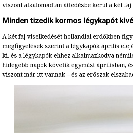
viszont alkalomadtán átfedésbe kerül a két faj 
Minden tizedik kormos légykapót kiv
A két faj viselkedését hollandiai erdőkben figy
megfigyelések szerint a légykapók április ele
ki, és a légykapók ehhez alkalmazkodva némileg
hidegebb napok követik egymást áprilisban, és 
viszont már itt vannak – és az erőszak elszaba