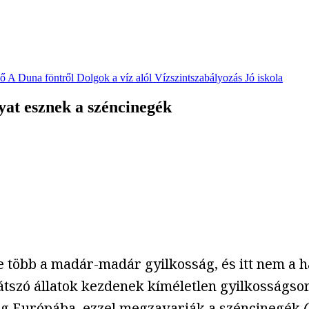
vő
A Duna föntről
Dolgok a víz alól
Vízszintszabályozás
Jó iskola
yat esznek a széncinegék
re több a madár-madár gyilkosság, és itt nem a
tszó állatok kezdenek kíméletlen gyilkosságso
eg Európába, ezzel megzavarják a széncinegék