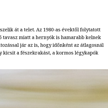
elik át a telet. Az 1980-as évektől folytatott
tő tavasz miatt a hernyók is hamarabb kelnek
ozással jár az is, hogy időnként az átlagosnál
y kicsit a fészekrakást, a kormos légykapók