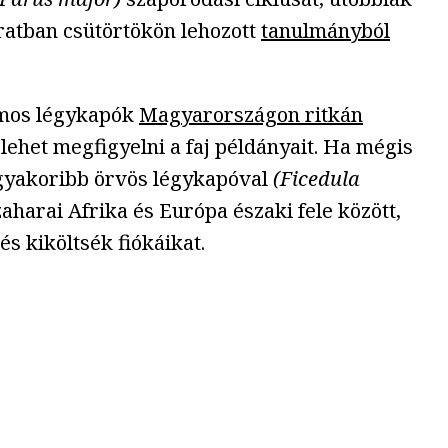
iratban csütörtökön lehozott
tanulmányból
rmos légykapók
Magyarországon ritkán
lehet megfigyelni a faj példányait. Ha mégis
 gyakoribb örvös légykapóval
(Ficedula
harai Afrika és Európa északi fele között,
s kiköltsék fiókáikat.