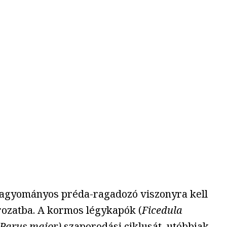
 hagyományos préda-ragadozó viszonyra kell
rozatba. A kormos légykapók (
Ficedula
(Parus major)
szaporodási ciklusát, utóbbiak