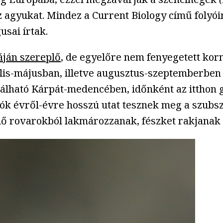
az agyukat. Mindez a Current Biology című folyó
usai írtak.
táján szereplő
, de egyelőre nem fenyegetett ko
ilis-májusban, illetve augusztus-szeptemberben 
alálható Kárpát-medencében, időnként az itthon
k évről-évre hosszú utat tesznek meg a szubsza
lő rovarokból lakmározzanak, fészket rakjanak é