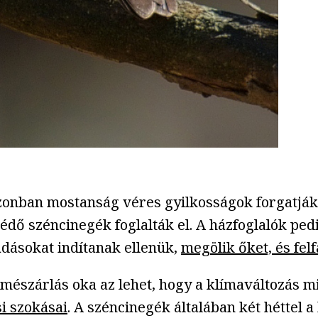
zonban mostanság véres gyilkosságok forgatják 
 védő széncinegék foglalták el. A házfoglalók p
adásokat indítanak ellenük,
megölik őket, és fel
észárlás oka az lehet, hogy a klímaváltozás mia
i szokásai
. A széncinegék általában két héttel