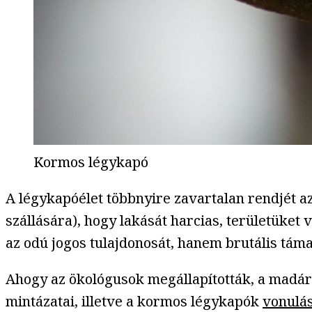
Kormos légykapó
A légykapóélet többnyire zavartalan rendjét a
szállására), hogy lakását harcias, területüket
az odú jogos tulajdonosát, hanem brutális tám
Ahogy az ökológusok megállapították, a madárm
mintázatai, illetve a kormos légykapók
vonulás