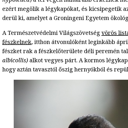
ezért megölik a légykapókat, és kicsipegetik 
derül ki, amelyet a Groningeni Egyetem ökológ
A Természetvédelmi Világszövetség
vörös lis
fészkelnek
, itthon átvonulóként leginkább ápr
fészket rak a fészkelőterülete déli peremén t
albicollis)
alkot vegyes párt. A kormos légykapó
hogy aztán tavasztól őszig hernyókból és repü