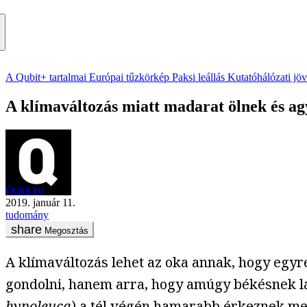
A Qubit+ tartalmai
Európai tűzkörkép
Paksi leállás
Kutatóhálózati jö
A klímaváltozás miatt madarat ölnek és ag
Qubit.hu
2019. január 11.
tudomány
Megosztás
A klímaváltozás lehet az oka annak, hogy egy
gondolni, hanem arra, hogy amúgy békésnek lá
hypoleuca
) a tél végén hamarabb érkeznek m