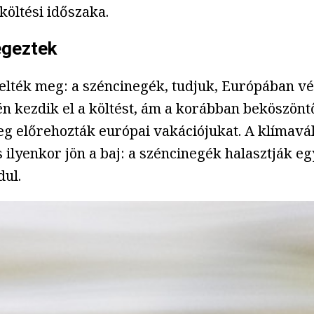
költési időszaka.
égeztek
elték meg: a széncinegék, tudjuk, Európában vész
jén kezdik el a költést, ám a korábban beköszön
 előrehozták európai vakációjukat. A klímavált
ilyenkor jön a baj: a széncinegék halasztják eg
dul.