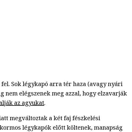
fel. Sok légykapó arra tér haza (avagy nyári
edig nem elégszenek meg azzal, hogy elzavarják
falják az agyukat
.
tt megváltoztak a két faj fészkelési
 a kormos légykapók előtt költenek, manapság