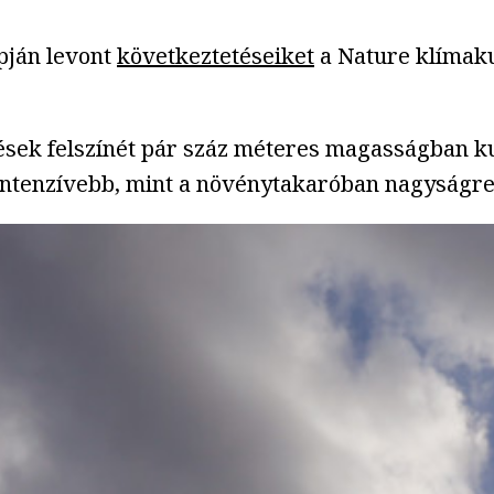
apján levont
következtetéseiket
a Nature klímakut
ülések felszínét pár száz méteres magasságban 
intenzívebb, mint a növénytakaróban nagyságr