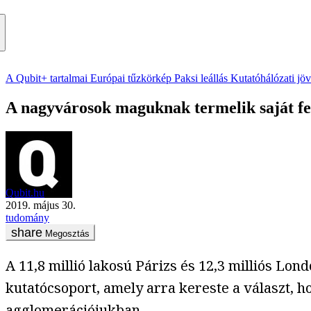
A Qubit+ tartalmai
Európai tűzkörkép
Paksi leállás
Kutatóhálózati jö
A nagyvárosok maguknak termelik saját felh
Qubit.hu
2019. május 30.
tudomány
Megosztás
A 11,8 millió lakosú Párizs és 12,3 milliós Lon
kutatócsoport, amely arra kereste a választ, ho
agglomerációjukban.