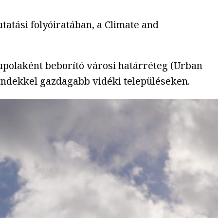
atási folyóiratában, a Climate and
kupolaként beborító városi határréteg (Urban
endekkel gazdagabb vidéki településeken.