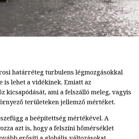
városi határréteg turbulens légmozgásokkal
is lehet a vidékinek. Emiatt az
 kicsapódását, ami a felszálló meleg, vagyis
örnyező területeken jellemző mértéket.
összefügg a beépítettség mértékével. A
ozza azt is, hogy a felszíni hőmérséklet
ovább erősíti a globális változásokat.