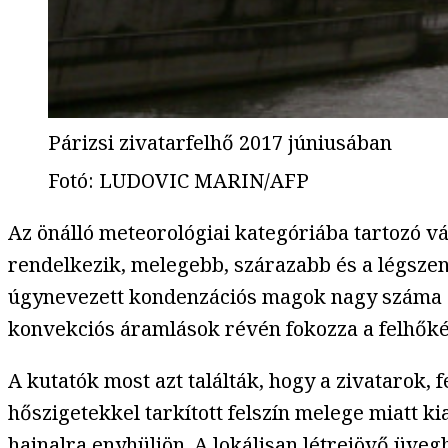
Párizsi zivatarfelhő 2017 júniusában
Fotó
:
LUDOVIC MARIN/AFP
Az önálló meteorológiai kategóriába tartozó vá
rendelkezik, melegebb, szárazabb és a légszen
úgynevezett kondenzációs magok nagy száma al
konvekciós áramlások révén fokozza a felhőké
A kutatók most azt találták, hogy a zivatarok,
hőszigetekkel tarkított felszín melege miatt ki
hajnalra enyhüljön. A lokálisan létrejövő üvegh