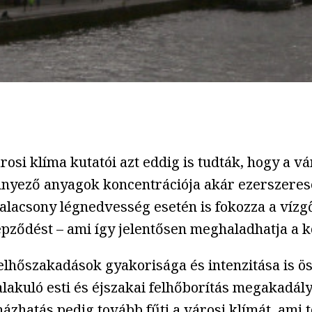
rosi klíma kutatói azt eddig is tudták, hogy a 
nyező anyagok koncentrációja akár ezerszerese 
acsony légnedvesség esetén is fokozza a vízgőz
pződést – ami így jelentősen meghaladhatja a k
 felhőszakadások gyakorisága és intenzitása is 
alakuló esti és éjszakai felhőborítás megakadály
ázhatás pedig tovább fűti a városi klímát, ami t