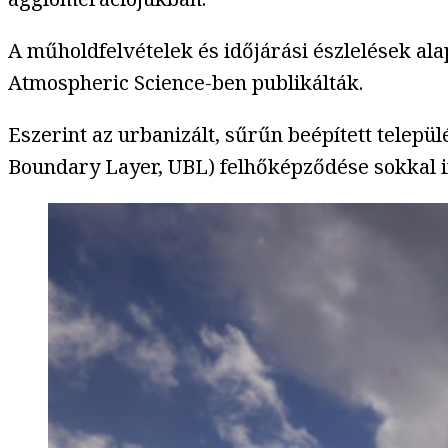
A műholdfelvételek és időjárási észlelések al
Atmospheric Science-ben publikálták.
Eszerint az urbanizált, sűrűn beépített telep
Boundary Layer, UBL) felhőképződése sokkal 