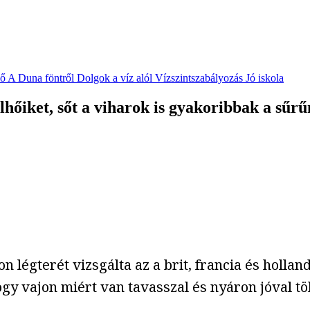
vő
A Duna föntről
Dolgok a víz alól
Vízszintszabályozás
Jó iskola
őiket, sőt a viharok is gyakoribbak a sűrűn
don légterét vizsgálta az a brit, francia és holl
gy vajon miért van tavasszal és nyáron jóval töb