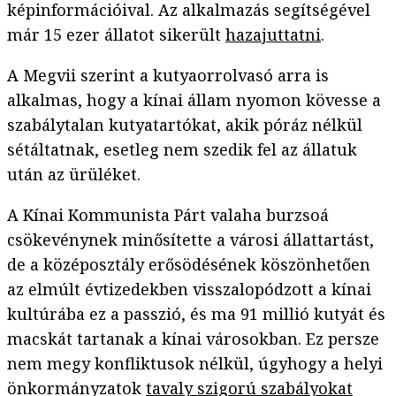
képinformációival. Az alkalmazás segítségével
már 15 ezer állatot sikerült
hazajuttatni
.
A Megvii szerint a kutyaorrolvasó arra is
alkalmas, hogy a kínai állam nyomon kövesse a
szabálytalan kutyatartókat, akik póráz nélkül
sétáltatnak, esetleg nem szedik fel az állatuk
után az ürüléket.
A Kínai Kommunista Párt valaha burzsoá
csökevénynek minősítette a városi állattartást,
de a középosztály erősödésének köszönhetően
az elmúlt évtizedekben visszalopódzott a kínai
kultúrába ez a passzió, és ma 91 millió kutyát és
macskát tartanak a kínai városokban. Ez persze
nem megy konfliktusok nélkül, úgyhogy a helyi
önkormányzatok
tavaly szigorú szabályokat