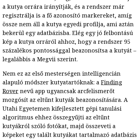
a kutya orrára irányítják, és a rendszer már
regisztrálja is a fő azonosító markereket, amíg
össze nem áll a kutya egyedi profilja, ami aztán
bekerül egy adatbázisba. Elég egy jó felbontású
kép a kutya orráról ahhoz, hogy a rendszer 95
százalékos pontossággal beazonosítsa a kutyát –
legalábbis a Megvii szerint.
Nem ez az első mesterségen intelligencián
alapuló módszer kutyatartóknak: a
Finding
Rover
nevű app ugyancsak arcfelismerőt
mozgósít az eltűnt kutyák beazonosítására. A
Utahi Egyetemen kifejlesztett gépi tanulási
algoritmus ehhez összegyűjti az eltűnt
kutyákról szóló fotókat, majd összeveti a
képeket egy talált kutyákat tartalmazó adatbázis