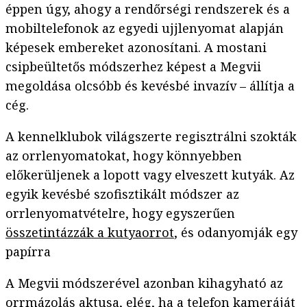
éppen úgy, ahogy a rendőrségi rendszerek és a
mobiltelefonok az egyedi ujjlenyomat alapján
képesek embereket azonosítani. A mostani
csipbeültetős módszerhez képest a Megvii
megoldása olcsóbb és kevésbé invazív – állítja a
cég.
A kennelklubok világszerte regisztrálni szokták
az orrlenyomatokat, hogy könnyebben
előkerüljenek a lopott vagy elveszett kutyák. Az
egyik kevésbé szofisztikált módszer az
orrlenyomatvételre, hogy egyszerűen
összetintázzák a kutyaorrot
, és odanyomják egy
papírra
A Megvii módszerével azonban kihagyható az
orrmázolás aktusa, elég, ha a telefon kameráját