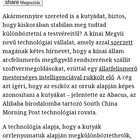
Megosztás
Akármennyire szereted is a kutyádat, biztos,
hogy kiskorában stabilan meg tudtad
különböztetni a testvéreitől? A kínai Megvii
nevű technológiai vállalat, amely azzal
szerzett
magának kétes hírnevet, hogy a kínai állam
arcfelismerős megfigyelő rendszerének szállít
szoftvermegoldásokat, ezúttal egy
állatfelismerő
mesterséges intelligenciával rukkolt elő
. A cég
azt ígéri, hogy az eszköz az orruk alapján képes
azonosítani a kutyákat – jelentette az Abacus, az
Alibaba birodalomba tartozó South China
Morning Post technológiai rovata.
A technológia alapja, hogy a kutyák
orrlenyomatuk alapján megkülönböztethetők,