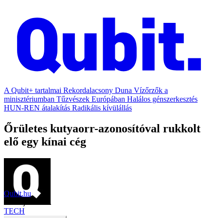
A Qubit+ tartalmai
Rekordalacsony Duna
Vízőrzők a
minisztériumban
Tűzvészek Európában
Halálos génszerkesztés
HUN-REN átalakítás
Radikális kívülállás
Őrületes kutyaorr-azonosítóval rukkolt
elő egy kínai cég
Qubit.hu
2019. július 22.
TECH