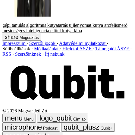
gépi tanulás
algoritmus
kutyatartás
ujjlenyomat
kutya
arcfelismerő
mesterséges intelligencia
eltűnt kutya
kína
Megosztás
Impresszum
Szerzői jogok
Adatvédelmi nyilatkozat
Sütibeállítások
Médiaajánlat
Hirdetői ÁSZF
Támogatói ÁSZF
RSS
Szerzőinknek
Írj nekünk
©
2026
Magyar Jeti Zrt.
Menü
Címlap
Podcast
Qubit+