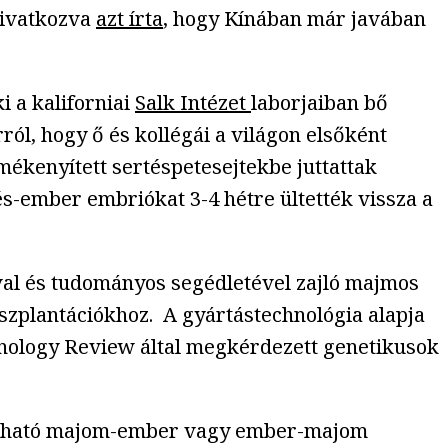
hivatkozva
azt írta
, hogy Kínában már javában
i a kaliforniai
Salk Intézet
laborjaiban bő
rról, hogy ő és kollégái a világon elsőként
mékenyített sertéspetesejtekbe juttattak
tés-ember embriókat 3-4 hétre ültették vissza a
ával és tudományos segédletével zajló majmos
anszplantációkhoz. A gyártástechnológia alapja
hnology Review által megkérdezett genetikusok
írozható majom-ember vagy ember-majom