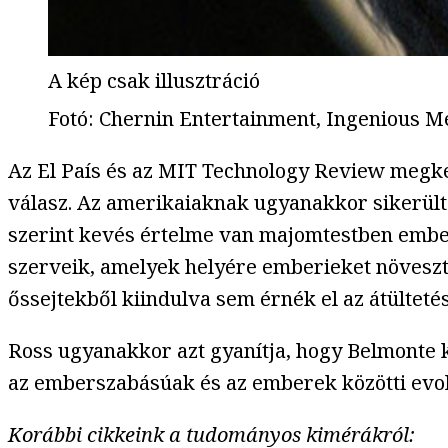
A kép csak illusztráció
Fotó
:
Chernin Entertainment, Ingenious Me
Az El País és az MIT Technology Review megke
válasz. Az amerikaiaknak ugyanakkor sikerült 
szerint kevés értelme van majomtestben ember
szerveik, amelyek helyére emberieket növeszt
őssejtekből kiindulva sem érnék el az átülte
Ross ugyanakkor azt gyanítja, hogy Belmonte k
az emberszabásúak és az emberek közötti evolúc
Korábbi cikkeink a tudományos kimérákról: