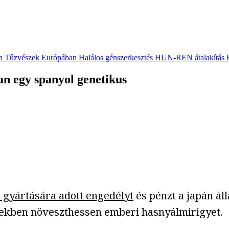
n
Tűzvészek Európában
Halálos génszerkesztés
HUN-REN átalakítás
 egy spanyol genetikus
gyártására adott engedélyt
és pénzt a japán á
tekben növeszthessen emberi hasnyálmirigyet.