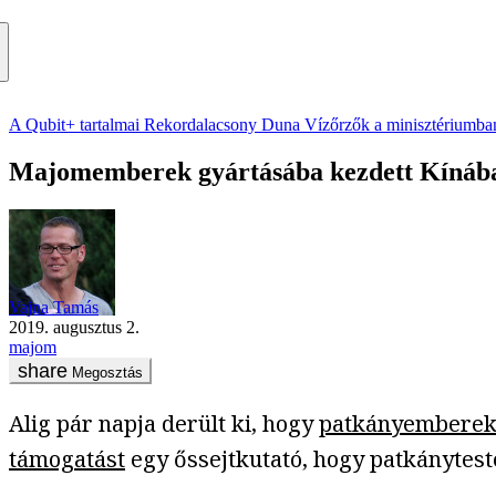
A Qubit+ tartalmai
Rekordalacsony Duna
Vízőrzők a minisztériumba
Majomemberek gyártásába kezdett Kínában
Vajna Tamás
2019. augusztus 2.
majom
Megosztás
Alig pár napja derült ki, hogy
patkányemberek 
támogatást
egy őssejtkutató, hogy patkánytes