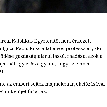
urcai Katolikus Egyetemtől nem érkezett
lgozó Pablo Ross állatorvos-professzort, aki
ődése gazdaságtalanul lassú, ráadásul azok a
aknál, így erős a gyanú, hogy az emberi
t.
inte az emberi sejtek majmokba injekciózásával
t mikéntjét firtatják.