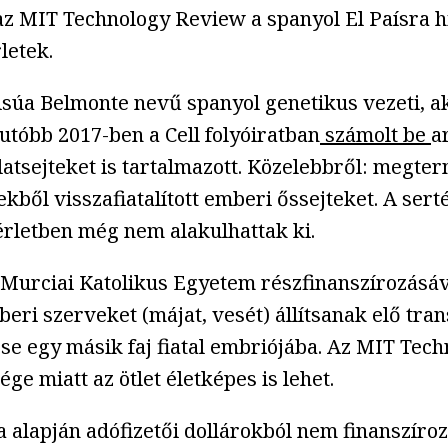
az MIT Technology Review a spanyol El Paísra 
rletek.
pisúa Belmonte nevű spanyol genetikus vezeti, ak
gutóbb 2017-ben a Cell folyóiratban
számolt be
a
latsejteket is tartalmazott. Közelebbről: megter
tekből visszafiatalított emberi őssejteket. A ser
rletben még nem alakulhattak ki.
 a Murciai Katolikus Egyetem részfinanszírozás
mberi szerveket (májat, vesét) állítsanak elő tr
se egy másik faj fiatal embriójába. Az MIT Tec
ge miatt az ötlet életképes is lehet.
sa alapján adófizetői dollárokból nem finansz