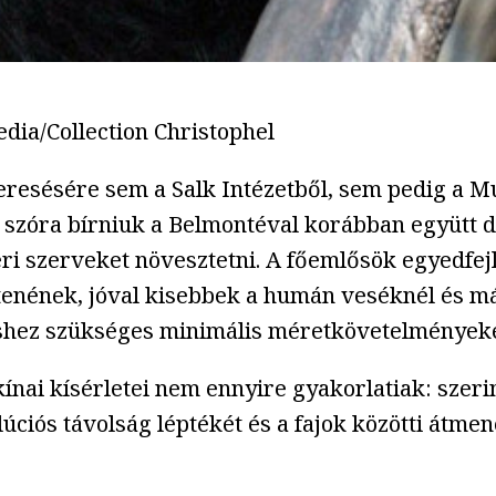
dia/Collection Christophel
resésére sem a Salk Intézetből, sem pedig a M
szóra bírniuk a Belmontéval korábban együtt do
i szerveket növesztetni. A főemlősök egyedfejl
enének, jóval kisebbek a humán veséknél és máj
téshez szükséges minimális méretkövetelményeke
ínai kísérletei nem ennyire gyakorlatiak: szer
iós távolság léptékét és a fajok közötti átmene