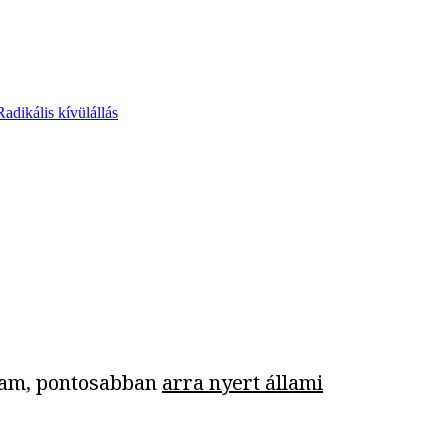
Radikális kívülállás
llam, pontosabban
arra nyert állami