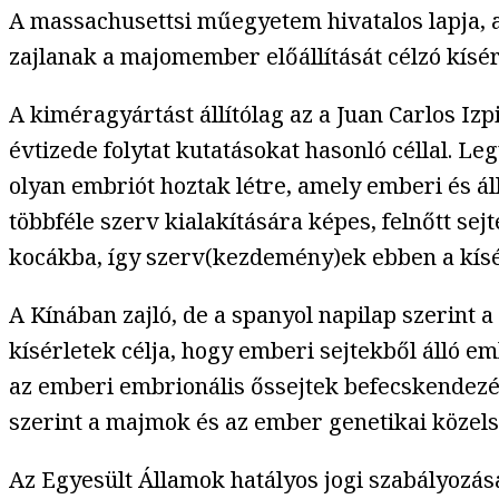
A massachusettsi műegyetem hivatalos lapja, 
zajlanak a majomember előállítását célzó kísé
A kiméragyártást állítólag az a Juan Carlos Iz
évtizede folytat kutatásokat hasonló céllal. Le
olyan embriót hoztak létre, amely emberi és ál
többféle szerv kialakítására képes, felnőtt sej
kocákba, így szerv(kezdemény)ek ebben a kísé
A Kínában zajló, de a spanyol napilap szerint
kísérletek célja, hogy emberi sejtekből álló e
az emberi embrionális őssejtek befecskendezé
szerint a majmok és az ember genetikai közelsé
Az Egyesült Államok hatályos jogi szabályozá