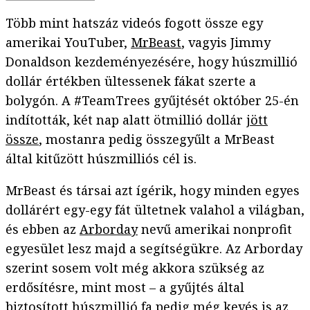
Több mint hatszáz videós fogott össze egy
amerikai YouTuber,
MrBeast
, vagyis Jimmy
Donaldson kezdeményezésére, hogy húszmillió
dollár értékben ültessenek fákat szerte a
bolygón. A #TeamTrees gyűjtését október 25-én
indították, két nap alatt ötmillió dollár
jött
össze
, mostanra pedig összegyűlt a MrBeast
által kitűzött húszmilliós cél is.
MrBeast és társai azt ígérik, hogy minden egyes
dollárért egy-egy fát ültetnek valahol a világban,
és ebben az
Arborday
nevű amerikai nonprofit
egyesület lesz majd a segítségükre. Az Arborday
szerint sosem volt még akkora szükség az
erdősítésre, mint most – a gyűjtés által
biztosított húszmillió fa pedig még kevés is az