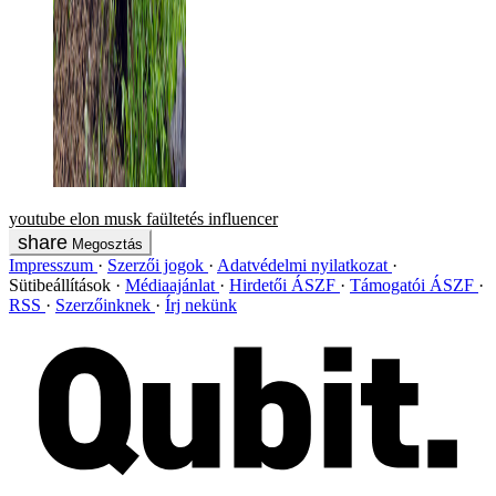
youtube
elon musk
faültetés
influencer
Megosztás
Impresszum
Szerzői jogok
Adatvédelmi nyilatkozat
Sütibeállítások
Médiaajánlat
Hirdetői ÁSZF
Támogatói ÁSZF
RSS
Szerzőinknek
Írj nekünk