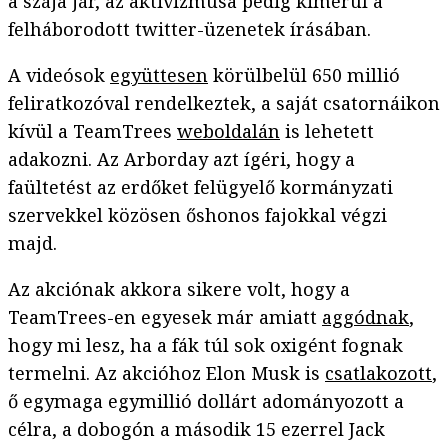
a szája jár, az aktivizmusa pedig kimerül a
felháborodott twitter-üzenetek írásában.
A videósok
együttesen
körülbelül 650 millió
feliratkozóval rendelkeztek, a saját csatornáikon
kívül a TeamTrees
weboldalán
is lehetett
adakozni. Az Arborday azt ígéri, hogy a
faültetést az erdőket felügyelő kormányzati
szervekkel közösen őshonos fajokkal végzi
majd.
Az akciónak akkora sikere volt, hogy a
TeamTrees-en egyesek már amiatt
aggódnak
,
hogy mi lesz, ha a fák túl sok oxigént fognak
termelni. Az akcióhoz Elon Musk is
csatlakozott
,
ő egymaga egymillió dollárt adományozott a
célra, a dobogón a második 15 ezerrel Jack