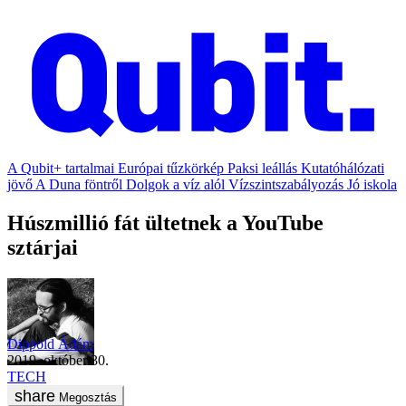
A Qubit+ tartalmai
Európai tűzkörkép
Paksi leállás
Kutatóhálózati
jövő
A Duna föntről
Dolgok a víz alól
Vízszintszabályozás
Jó iskola
Húszmillió fát ültetnek a YouTube
sztárjai
Dippold Ádám
2019. október 30.
TECH
Megosztás