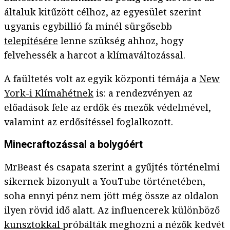
általuk kitűzött célhoz, az egyesület szerint
ugyanis egybillió fa minél sürgősebb
telepítésére
lenne szükség ahhoz, hogy
felvehessék a harcot a klímaváltozással.
A faültetés volt az egyik központi témája a
New
York-i Klímahétnek
is: a rendezvényen az
előadások fele az erdők és mezők védelmével,
valamint az erdősítéssel foglalkozott.
Minecraftozással a bolygóért
MrBeast és csapata szerint a gyűjtés történelmi
sikernek bizonyult a YouTube történetében,
soha ennyi pénz nem jött még össze az oldalon
ilyen rövid idő alatt. Az influencerek különböző
kunsztokkal
próbálták meghozni a nézők kedvét