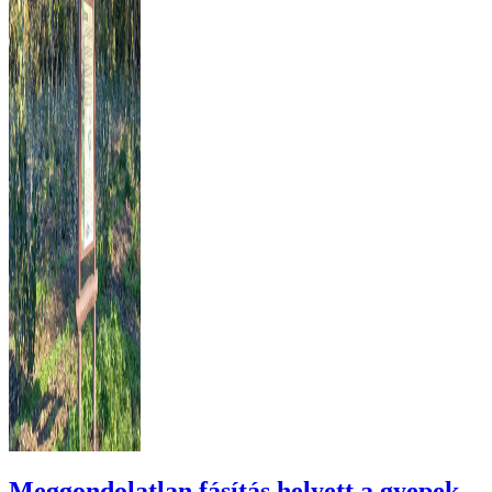
Meggondolatlan fásítás helyett a gyepek