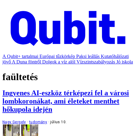
A Qubit+ tartalmai
Európai tűzkörkép
Paksi leállás
Kutatóhálózati
jövő
A Duna föntről
Dolgok a víz alól
Vízszintszabályozás
Jó iskola
faültetés
Ingyenes AI-eszköz térképezi fel a városi
lombkoronákat, ami életeket menthet
hőkupola idején
Nagy Gergely
tudomány
július 10.