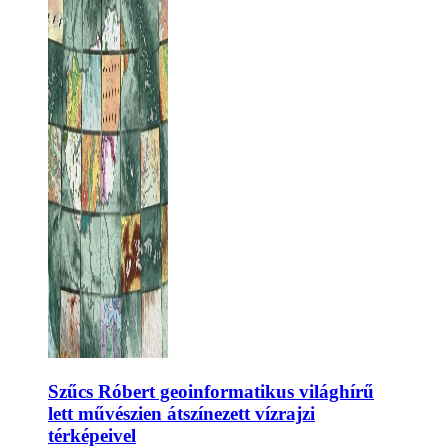
Szűcs Róbert geoinformatikus világhírű
lett művészien átszínezett vízrajzi
térképeivel