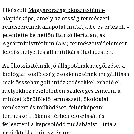
Elkészült
Magyarország ökoszisztéma-
alaptérképe
, amely az ország természeti
rendszereinek állapotát mutatja be és értékeli –
jelentette be hétfőn Balczó Bertalan, az
Agrárminisztérium (AM) természetvédelemért
felelős helyettes államtitkára Budapesten.
Az ökoszisztémák jó állapotának megőrzése, a
biológiai sokféleség csökkenésének megállítása
csak összehangolt intézkedésekkel érhető el,
melyekhez részleteiben szükséges ismerni a
minket körülölelő természeti, ökológiai
rendszert és működését, feltérképezni
természeti tőkénk térbeli eloszlását és
fejleszteni a kapcsolódó tudásbázist – írta a
projektről a minisztérium.