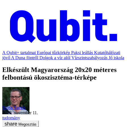
A Qubit+ tartalmai
Európai tűzkörkép
Paksi leállás
Kutatóhálózati
jövő
A Duna föntről
Dolgok a víz alól
Vízszintszabályozás
Jó iskola
Elkészült Magyarország 20x20 méteres
felbontású ökoszisztéma-térképe
Vajna Tamás
2019. november 11.
tudomány
Megosztás