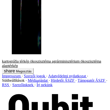
kartográfia
térkép
ökoszisztéma
agrárminisztérium
ökoszisztéma
alaptérkép
Megosztás
Impresszum
Szerzői jogok
Adatvédelmi nyilatkozat
Sütibeállítások
Médiaajánlat
Hirdetői ÁSZF
Támogatói ÁSZF
RSS
Szerzőinknek
Írj nekünk