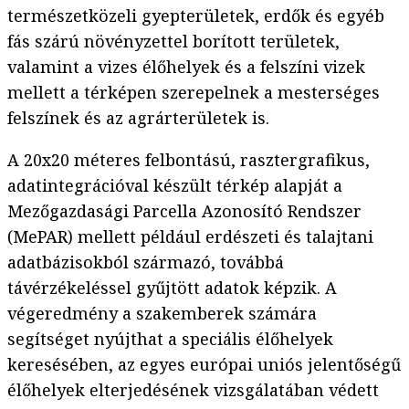
természetközeli gyepterületek, erdők és egyéb
fás szárú növényzettel borított területek,
valamint a vizes élőhelyek és a felszíni vizek
mellett a térképen szerepelnek a mesterséges
felszínek és az agrárterületek is.
A 20x20 méteres felbontású, rasztergrafikus,
adatintegrációval készült térkép alapját a
Mezőgazdasági Parcella Azonosító Rendszer
(MePAR) mellett például erdészeti és talajtani
adatbázisokból származó, továbbá
távérzékeléssel gyűjtött adatok képzik. A
végeredmény a szakemberek számára
segítséget nyújthat a speciális élőhelyek
keresésében, az egyes európai uniós jelentőségű
élőhelyek elterjedésének vizsgálatában védett