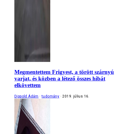
Megmentettem Frigyest, a törött szárnyú
varjat, és közben a létező összes hibát
elkövettem
Dippold Ádám
tudomány
2019. július 16.