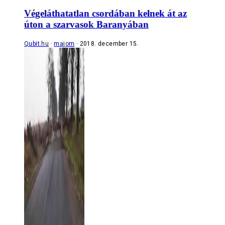
Végeláthatatlan csordában kelnek át az
úton a szarvasok Baranyában
Qubit.hu
majom
2018. december 15.