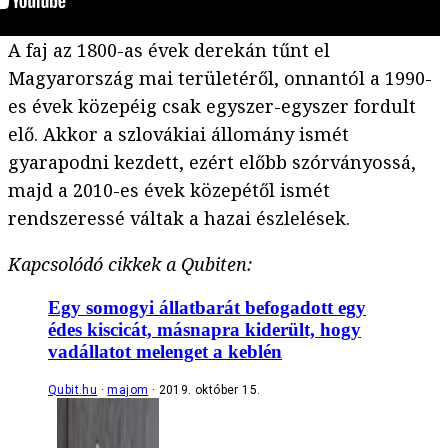
A faj az 1800-as évek derekán tűnt el
Magyarország mai területéről, onnantól a 1990-
es évek közepéig csak egyszer-egyszer fordult
elő. Akkor a szlovákiai állomány ismét
gyarapodni kezdett, ezért előbb szórványossá,
majd a 2010-es évek közepétől ismét
rendszeressé váltak a hazai észlelések.
Kapcsolódó cikkek a Qubiten:
Egy somogyi állatbarát befogadott egy
édes kiscicát, másnapra kiderült, hogy
vadállatot melenget a keblén
Qubit.hu
majom
2019. október 15.