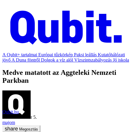
A Qubit+ tartalmai
Európai tűzkörkép
Paksi leállás
Kutatóhálózati
jövő
A Duna föntről
Dolgok a víz alól
Vízszintszabályozás
Jó iskola
Medve matatott az Aggteleki Nemzeti
Parkban
Qubit.hu
2019. december 5.
majom
Megosztás