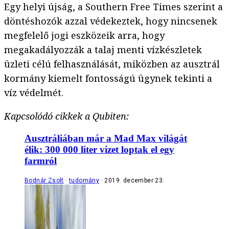
Egy helyi újság, a Southern Free Times szerint a
döntéshozók azzal védekeztek, hogy nincsenek
megfelelő jogi eszközeik arra, hogy
megakadályozzák a talaj menti vízkészletek
üzleti célú felhasználását, miközben az ausztrál
kormány kiemelt fontosságú ügynek tekinti a
víz védelmét.
Kapcsolódó cikkek a Qubiten:
Ausztráliában már a Mad Max világát
élik: 300 000 liter vizet loptak el egy
farmról
Bodnár Zsolt
tudomány
2019. december 23.