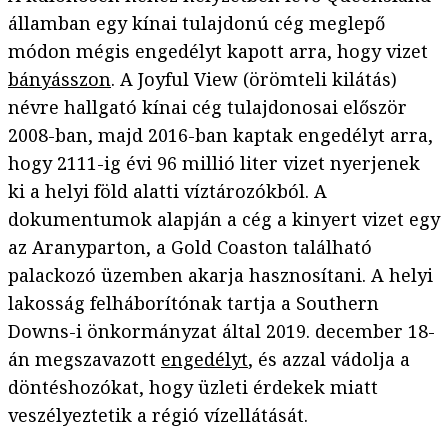
államban egy kínai tulajdonú cég meglepő
módon mégis engedélyt kapott arra, hogy vizet
bányásszon
. A Joyful View (örömteli kilátás)
névre hallgató kínai cég tulajdonosai először
2008-ban, majd 2016-ban kaptak engedélyt arra,
hogy 2111-ig évi 96 millió liter vizet nyerjenek
ki a helyi föld alatti víztározókból. A
dokumentumok alapján a cég a kinyert vizet egy
az Aranyparton, a Gold Coaston található
palackozó üzemben akarja hasznosítani. A helyi
lakosság felháborítónak tartja a Southern
Downs-i önkormányzat által 2019. december 18-
án megszavazott
engedélyt
, és azzal vádolja a
döntéshozókat, hogy üzleti érdekek miatt
veszélyeztetik a régió vízellátását.