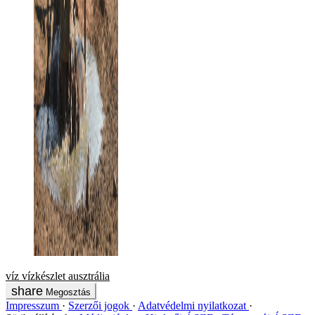
víz
vízkészlet
ausztrália
Megosztás
Impresszum
Szerzői jogok
Adatvédelmi nyilatkozat