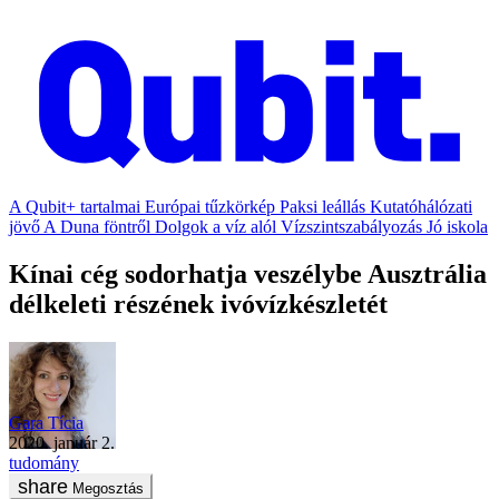
A Qubit+ tartalmai
Európai tűzkörkép
Paksi leállás
Kutatóhálózati
jövő
A Duna föntről
Dolgok a víz alól
Vízszintszabályozás
Jó iskola
Kínai cég sodorhatja veszélybe Ausztrália
délkeleti részének ivóvízkészletét
Gara Tícia
2020. január 2.
tudomány
Megosztás