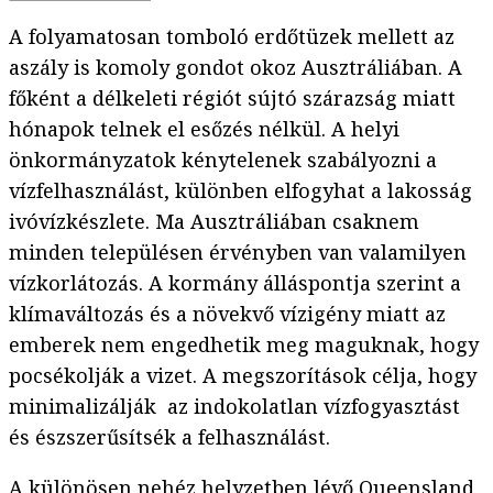
A folyamatosan tomboló erdőtüzek mellett az
aszály is komoly gondot okoz Ausztráliában. A
főként a délkeleti régiót sújtó szárazság miatt
hónapok telnek el esőzés nélkül. A helyi
önkormányzatok kénytelenek szabályozni a
vízfelhasználást, különben elfogyhat a lakosság
ivóvízkészlete. Ma Ausztráliában csaknem
minden településen érvényben van valamilyen
vízkorlátozás. A kormány álláspontja szerint a
klímaváltozás és a növekvő vízigény miatt az
emberek nem engedhetik meg maguknak, hogy
pocsékolják a vizet. A megszorítások célja, hogy
minimalizálják az indokolatlan vízfogyasztást
és észszerűsítsék a felhasználást.
A különösen nehéz helyzetben lévő Queensland